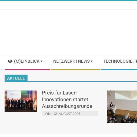
Skip
to
content
Secondary
(M)EINBLICK
NETZWERK | NEWS
TECHNOLOGIE |
Navigation
Menu
AKTUELL
Preis für Laser-
Innovationen startet
Ausschreibungsrunde
ON:
12. AUGUST 2025