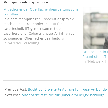
Mehr spannende Inspirationen
Mit schonender Oberflächenbearbeitung zum
Leichtbau
In einem mehrjährigen Kooperationsprojekt
möchten das Fraunhofer-Institut für
Lasertechnik ILT gemeinsam mit dem
Laserhersteller Coherent neue Verfahren zur
schonenden Oberflächenbearbeitung
entwickeln, die auf dem Excimer-Laser
In "Aus der Forschung"
aufbauen. Als ein erstes Themenfeld ist das
Dr. Constantin 
Bearbeiten von Faserverbundwerkstoffen
Fraunhofer ILT
anvisiert. Zum Beispiel können die
In "Netzwerk |
Klebeflächen von carbonfaserverstärktem
Kunststoff (CFK) mit dem Excimer-Laser
schonend und…
2021-
01-
Previous Post:
Buchtipp: Erweiterte Auflage für „Faserverbundwe
25
Next Post:
Machbarkeitsstudie für „InnoCarbEnergy“ bewilligt