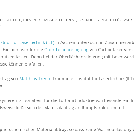
 TECHNOLOGIE, THEMEN
TAGGED:
COHERENT
,
FRAUNHOFER-INSTITUT FÜR LASERT
G
stitut für Lasertechnik (ILT)
in Aachen untersucht in Zusammenarbe
ch Excimerlaser für die
Oberflächenreinigung
von Carbonfaser verst
 nutzen lassen. Denn bei der Oberflächenreinigung mit Laser werd
sse können entfallen.
eitrag von
Matthias Trenn
, Fraunhofer Institut für Lasertechnik (ILT
nt.
lymeren ist vor allem für die Luftfahrtindustrie von besonderem I
sweise ließe sich der Materialabtrag an Rumpfstrukturen mit
photochemischen Materialabtrag, so dass keine Wärmebelastung e