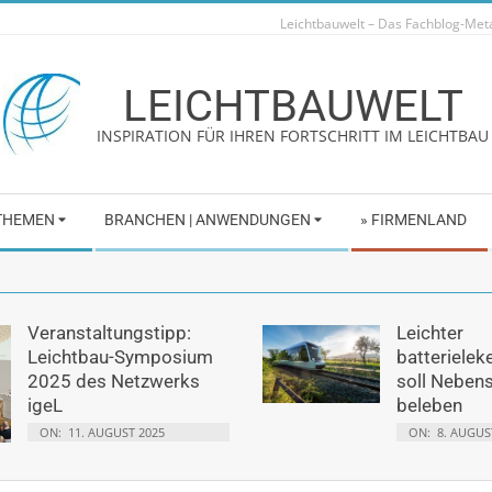
Leichtbauwelt – Das Fachblog-Me
LEICHTBAUWELT
INSPIRATION FÜR IHREN FORTSCHRITT IM LEICHTBAU
 THEMEN
BRANCHEN | ANWENDUNGEN
» FIRMENLAND
Veranstaltungstipp:
Leichter
Leichtbau-Symposium
batterielek
2025 des Netzwerks
soll Neben
igeL
beleben
ON:
11. AUGUST 2025
ON:
8. AUGUS