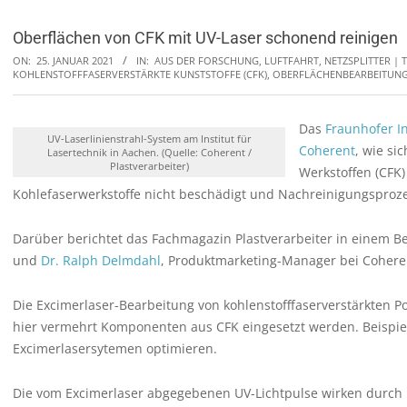
Oberflächen von CFK mit UV-Laser schonend reinigen
ON:
25. JANUAR 2021
IN:
AUS DER FORSCHUNG
,
LUFTFAHRT
,
NETZSPLITTER |
KOHLENSTOFFFASERVERSTÄRKTE KUNSTSTOFFE (CFK)
,
OBERFLÄCHENBEARBEITUN
Das
Fraunhofer In
UV-Laserlinienstrahl-System am Institut für
Coherent
, wie si
Lasertechnik in Aachen. (Quelle: Coherent /
Plastverarbeiter)
Werkstoffen (CFK)
Kohlefaserwerkstoffe nicht beschädigt und Nachreinigungsproze
Darüber berichtet das Fachmagazin Plastverarbeiter in einem B
und
Dr. Ralph Delmdahl
, Produktmarketing-Manager bei Cohere
Die Excimerlaser-Bearbeitung von kohlenstofffaserverstärkten Po
hier vermehrt Komponenten aus CFK eingesetzt werden. Beispiel
Excimerlasersytemen optimieren.
Die vom Excimerlaser abgegebenen UV-Lichtpulse wirken durch 