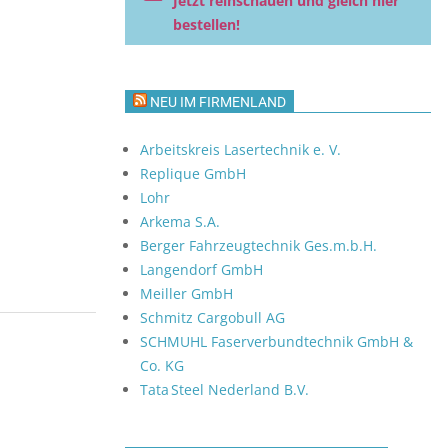
Jetzt reinschauen und gleich hier
bestellen!
NEU IM FIRMENLAND
Arbeitskreis Lasertechnik e. V.
Replique GmbH
Lohr
Arkema S.A.
Berger Fahrzeugtechnik Ges.m.b.H.
Langendorf GmbH
Meiller GmbH
Schmitz Cargobull AG
SCHMUHL Faserverbundtechnik GmbH &
Co. KG
Tata Steel Nederland B.V.