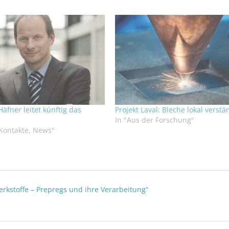
Häfner leitet künftig das
Projekt Laval: Bleche lokal verstä
In "Aus der Forschung"
 Kontakte, News"
rkstoffe – Prepregs und ihre Verarbeitung“