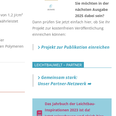
Sie möchten in der
nächsten Ausgabe
von 1,2 J/cm²
2025 dabei sein?
ährleistet
Dann prüfen Sie jetzt einfach hier, ob Sie ihr
Projekt zur kostenfreien Veröffentlichung
einreichen können:
der
kten Polymeren
Projekt zur Publikation einreichen
LEICHTBAUWELT – PARTNER
Gemeinsam stark:
Unser Partner-Netzwerk ➡️
Das Jahrbuch der Leichtbau-
Inspirationen 2023 ist da!