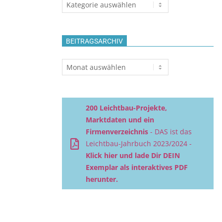
Themen
BEITRAGSARCHIV
Beitragsarchiv
200 Leichtbau-Projekte,
Marktdaten und ein
Firmenverzeichnis
- DAS ist das
Leichtbau-Jahrbuch 2023/2024 -
Klick hier und lade Dir DEIN
Exemplar als interaktives PDF
herunter.