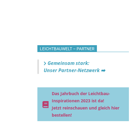
LEICHTBAUWELT – PARTNER
Gemeinsam stark:
Unser Partner-Netzwerk ➡️
Das Jahrbuch der Leichtbau-
Inspirationen 2023 ist da!
Jetzt reinschauen und gleich hier
bestellen!