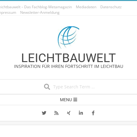
Skip
eichtbauwelt – Das Fachblog-Metamagazin
Mediadaten
Datenschutz
to
mpressum
Newsletter-Anmeldung
content
LEICHTBAUWELT
INSPIRATION FÜR IHREN FORTSCHRITT IM LEICHTBAU
Search
Secondary
MENU
Navigation
Menu