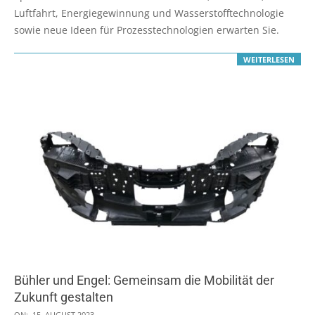
26
Luftfahrt, Energiegewinnung und Wasserstofftechnologie
sowie neue Ideen für Prozesstechnologien erwarten Sie.
WEITERLESEN
Bühler und Engel: Gemeinsam die Mobilität der
Zukunft gestalten
2023-
ON:
15. AUGUST 2023