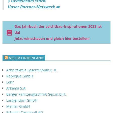
Gemeinsam stark:
Unser Partner-Netzwerk ➡️
Das Jahrbuch der Leichtbau-Inspirationen 2023 ist
da!
Jetzt reinschauen und gleich hier bestellen!
NEU IM FIRMENLAND
Arbeitskreis Lasertechnik e. V.
Replique GmbH
Lohr
Arkema S.A.
Berger Fahrzeugtechnik Ges.m.b.H.
Langendorf GmbH
Meiller GmbH
Schmitz Cargobull AG