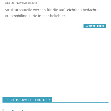
2018-
ON:
26. NOVEMBER 2018
11-
Strukturbauteile werden für die auf Leichtbau bedachte
26
Automobilindustrie immer beliebter.
WEITERLESEN
LEICHTBAUWELT – PARTNER