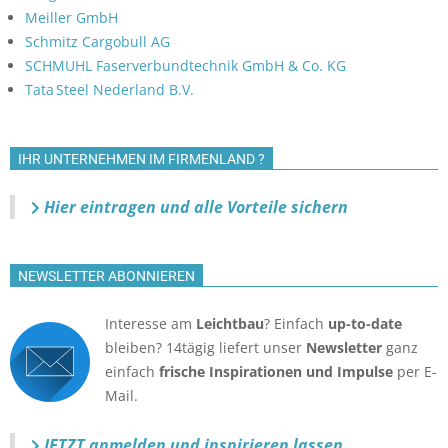
Meiller GmbH
Schmitz Cargobull AG
SCHMUHL Faserverbundtechnik GmbH & Co. KG
Tata Steel Nederland B.V.
IHR UNTERNEHMEN IM FIRMENLAND ?
Hier eintragen und alle Vorteile sichern
NEWSLETTER ABONNIEREN
Interesse am
Leichtbau
? Einfach
up-to-date
bleiben? 14tägig liefert unser
Newsletter
ganz
einfach
frische Inspirationen und Impulse
per E-
Mail.
JETZT anmelden
und inspirieren lassen