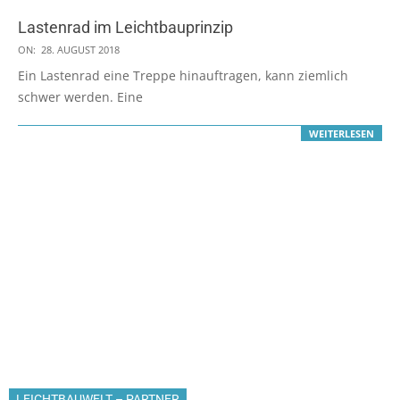
Lastenrad im Leichtbauprinzip
2018-
ON:
28. AUGUST 2018
08-
Ein Lastenrad eine Treppe hinauftragen, kann ziemlich
28
schwer werden. Eine
WEITERLESEN
LEICHTBAUWELT – PARTNER