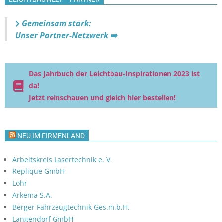
Gemeinsam stark:
Unser Partner-Netzwerk ➡️
Das Jahrbuch der Leichtbau-Inspirationen 2023 ist
da!
Jetzt reinschauen und gleich hier bestellen!
NEU IM FIRMENLAND
Arbeitskreis Lasertechnik e. V.
Replique GmbH
Lohr
Arkema S.A.
Berger Fahrzeugtechnik Ges.m.b.H.
Langendorf GmbH