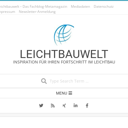
Skip
eichtbauwelt – Das Fachblog-Metamagazin
Mediadaten
Datenschutz
to
mpressum
Newsletter-Anmeldung
content
LEICHTBAUWELT
INSPIRATION FÜR IHREN FORTSCHRITT IM LEICHTBAU
Search
Secondary
MENU
Navigation
Menu