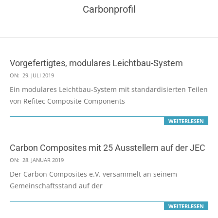
Carbonprofil
Vorgefertigtes, modulares Leichtbau-System
2019-
ON:
29. JULI 2019
07-
Ein modulares Leichtbau-System mit standardisierten Teilen
29
von Refitec Composite Components
WEITERLESEN
Carbon Composites mit 25 Ausstellern auf der JEC
2019-
ON:
28. JANUAR 2019
01-
Der Carbon Composites e.V. versammelt an seinem
28
Gemeinschaftsstand auf der
WEITERLESEN