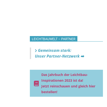
LEICHTBAUWELT – PARTNER
Gemeinsam stark:
Unser Partner-Netzwerk ➡️
Das Jahrbuch der Leichtbau-
Inspirationen 2023 ist da!
Jetzt reinschauen und gleich hier
bestellen!