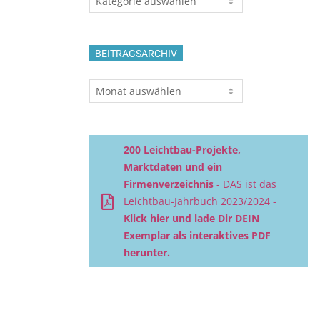
BEITRAGSARCHIV
Beitragsarchiv
200 Leichtbau-Projekte,
Marktdaten und ein
Firmenverzeichnis
- DAS ist das
Leichtbau-Jahrbuch 2023/2024 -
Klick hier und lade Dir DEIN
Exemplar als interaktives PDF
herunter.