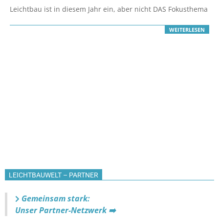
10-
Leichtbau ist in diesem Jahr ein, aber nicht DAS Fokusthema
21
WEITERLESEN
LEICHTBAUWELT – PARTNER
Gemeinsam stark:
Unser Partner-Netzwerk ➡️