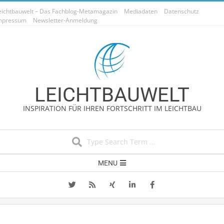
Skip
eichtbauwelt – Das Fachblog-Metamagazin
Mediadaten
Datenschutz
to
mpressum
Newsletter-Anmeldung
content
LEICHTBAUWELT
INSPIRATION FÜR IHREN FORTSCHRITT IM LEICHTBAU
Search
Secondary
MENU
Navigation
Menu