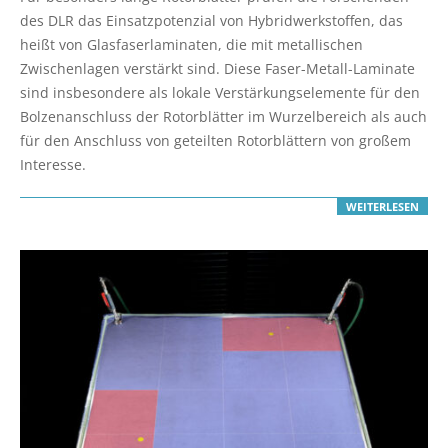
27
des DLR das Einsatzpotenzial von Hybridwerkstoffen, das
heißt von Glasfaserlaminaten, die mit metallischen
Zwischenlagen verstärkt sind. Diese Faser-Metall-Laminate
sind insbesondere als lokale Verstärkungselemente für den
Bolzenanschluss der Rotorblätter im Wurzelbereich als auch
für den Anschluss von geteilten Rotorblättern von großem
Interesse.
WEITERLESEN