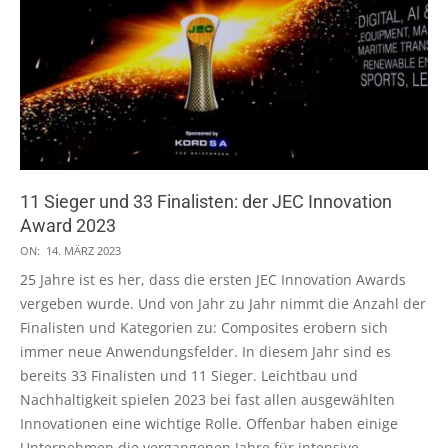
11 Sieger und 33 Finalisten: der JEC Innovation
Award 2023
2023-
ON:
14. MÄRZ 2023
03-
25 Jahre ist es her, dass die ersten JEC Innovation Awards
14
vergeben wurde. Und von Jahr zu Jahr nimmt die Anzahl der
Finalisten und Kategorien zu: Composites erobern sich
immer neue Anwendungsfelder. In diesem Jahr sind es
bereits 33 Finalisten und 11 Sieger. Leichtbau und
Nachhaltigkeit spielen 2023 bei fast allen ausgewählten
Innovationen eine wichtige Rolle. Offenbar haben einige
Unternehmen die vergangenen Jahre für intensive