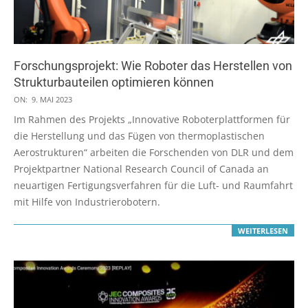
Forschungsprojekt: Wie Roboter das Herstellen von
Strukturbauteilen optimieren können
2023-
ON:
9. MAI 2023
05-
Im Rahmen des Projekts „Innovative Roboterplattformen für
09
die Herstellung und das Fügen von thermoplastischen
Aerostrukturen“ arbeiten die Forschenden von DLR und dem
Projektpartner National Research Council of Canada an
neuartigen Fertigungsverfahren für die Luft- und Raumfahrt
mit Hilfe von Industrierobotern.
WEITERLESEN