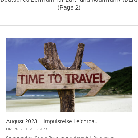
(Page 2)
August 2023 – Impulsreise Leichtbau
2023-
ON:
26. SEPTEMBER 2023
09-
Spannendes für die Branchen Automobil, Bauwesen,