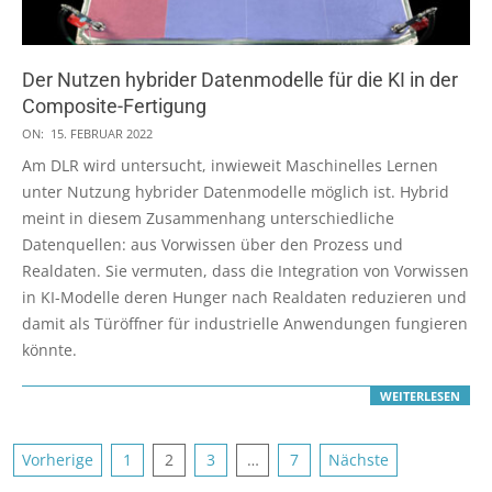
Der Nutzen hybrider Datenmodelle für die KI in der
Composite-Fertigung
2022-
ON:
15. FEBRUAR 2022
02-
Am DLR wird untersucht, inwieweit Maschinelles Lernen
15
unter Nutzung hybrider Datenmodelle möglich ist. Hybrid
meint in diesem Zusammenhang unterschiedliche
Datenquellen: aus Vorwissen über den Prozess und
Realdaten. Sie vermuten, dass die Integration von Vorwissen
in KI-Modelle deren Hunger nach Realdaten reduzieren und
damit als Türöffner für industrielle Anwendungen fungieren
könnte.
WEITERLESEN
Seitennummerierung
Vorherige
1
2
3
…
7
Nächste
der