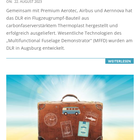
2023-
ON:
22. AUGUST 2023
08-
Gemeinsam mit Premium Aerotec, Airbus und Aernnova hat
22
das DLR ein Flugzeugrumpf-Bauteil aus
carbonfaserverstärktem Thermoplast hergestellt und
erfolgreich ausgeliefert. Wesentliche Technologien des
„Multifunctional Fuselage Demonstrator“ (MFFD) wurden am
DLR in Augsburg entwickelt.
WEITERLESEN