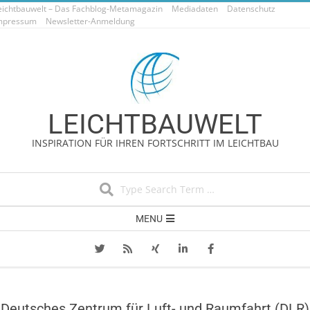
eichtbauwelt – Das Fachblog-Metamagazin
Skip
Mediadaten
Datenschutz
mpressum
Newsletter-Anmeldung
to
content
LEICHTBAUWELT
INSPIRATION FÜR IHREN FORTSCHRITT IM LEICHTBAU
Search
Secondary
MENU
Navigation
Menu
Deutsches Zentrum für Luft- und Raumfahrt (DLR)