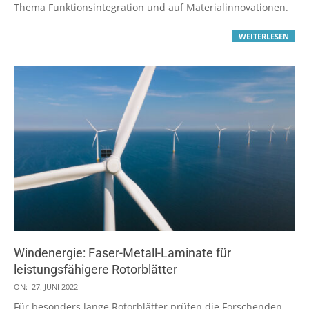
Thema Funktionsintegration und auf Materialinnovationen.
WEITERLESEN
Windenergie: Faser-Metall-Laminate für
leistungsfähigere Rotorblätter
2022-
ON:
27. JUNI 2022
06-
Für besonders lange Rotorblätter prüfen die Forschenden