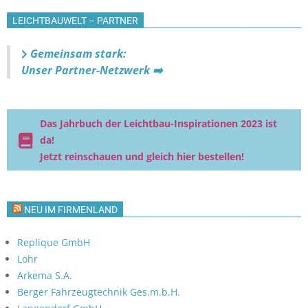
LEICHTBAUWELT – PARTNER
Gemeinsam stark:
Unser Partner-Netzwerk ➡️
Das Jahrbuch der Leichtbau-Inspirationen 2023 ist
da!
Jetzt reinschauen und gleich hier bestellen!
NEU IM FIRMENLAND
Replique GmbH
Lohr
Arkema S.A.
Berger Fahrzeugtechnik Ges.m.b.H.