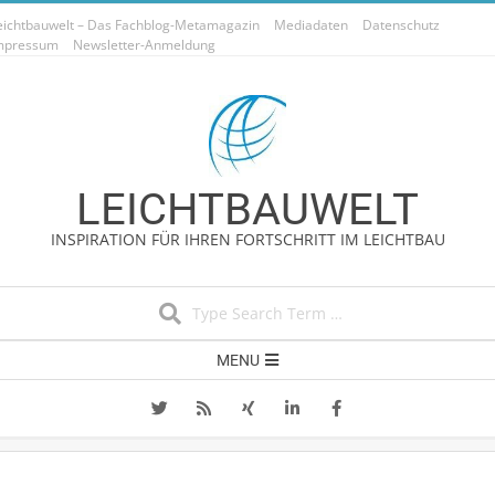
Skip
eichtbauwelt – Das Fachblog-Metamagazin
Mediadaten
Datenschutz
to
mpressum
Newsletter-Anmeldung
content
LEICHTBAUWELT
INSPIRATION FÜR IHREN FORTSCHRITT IM LEICHTBAU
Search
Secondary
MENU
Navigation
Menu