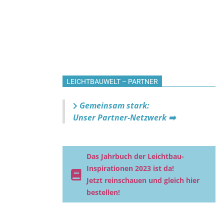
LEICHTBAUWELT – PARTNER
Gemeinsam stark:
Unser Partner-Netzwerk ➡️
Das Jahrbuch der Leichtbau-
Inspirationen 2023 ist da!
Jetzt reinschauen und gleich hier
bestellen!