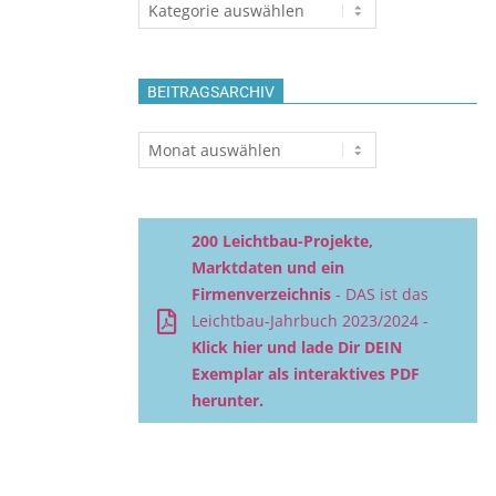
Themen
BEITRAGSARCHIV
Beitragsarchiv
200 Leichtbau-Projekte,
Marktdaten und ein
Firmenverzeichnis
- DAS ist das
Leichtbau-Jahrbuch 2023/2024 -
Klick hier und lade Dir DEIN
Exemplar als interaktives PDF
herunter.