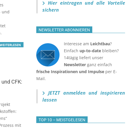
Hier eintragen und alle Vorteile
es
sichern
- und
tet
NEWSLETTER ABONNIEREN
.
Interesse am
Leichtbau
?
WEITERLESEN
Einfach
up-to-date
bleiben?
14tägig liefert unser
Newsletter
ganz einfach
frische Inspirationen und Impulse
per E-
Mail.
 und CFK:
JETZT anmelden
und inspirieren
lassen
ojekt
stoffen:
ens“
TOP 10 – MEISTGELESEN
Prozess mit