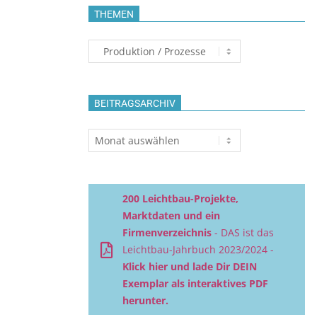
THEMEN
Themen
BEITRAGSARCHIV
Beitragsarchiv
200 Leichtbau-Projekte,
Marktdaten und ein
Firmenverzeichnis
- DAS ist das
Leichtbau-Jahrbuch 2023/2024 -
Klick hier und lade Dir DEIN
Exemplar als interaktives PDF
herunter.