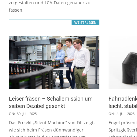
zu gestalten und LCA-Daten genauer zu
fassen.
WEITERLESEN
Leiser fräsen – Schallemission um
Fahrradlenk
sieben Dezibel gesenkt
leicht, stabi
2025-
2025-
ON:
30. JULI 2025
ON:
4. JULI 2025
07-
07-
Das Projekt „Silent Machine“ von Fill zeigt,
Engel präsent
30
04
wie sich beim Fräsen dünnwandiger
Spritzgießver