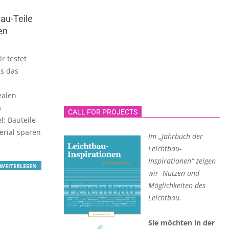
au-Teile
en
r testet
s das
ealen
m
CALL FOR PROJECTS
l: Bauteile
rial sparen
Im „Jahrbuch der
Leichtbau-
Inspirationen“ zeigen
WEITERLESEN
wir Nutzen und
Möglichkeiten des
Leichtbau.
Sie möchten in der