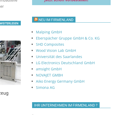
ienbauteile
der
NEU IM FIRMENLAND
WEITERLESEN
Malping GmbH
Eberspächer Gruppe GmbH & Co. KG
SHD Composites
Wood Vision Lab GmbH
Universität des Saarlandes
LG Electronics Deutschland GmbH
amsight GmbH
NOVAJET GMBH
Aiko Energy Germany GmbH
Simona AG
zeug
IHR UNTERNEHMEN IM FIRMENLAND ?