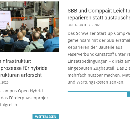
SBB und Comppair: Leichtb
reparieren statt austausch
2025-
ON:
6. OKTOBER 2025
10-
Das Schweizer Start-up CompPai
06
gemeinsam mit der SBB erstmal
Reparieren der Bauteile aus
Faserverbundkunststoff unter r
infrastruktur:
Einsatzbedingungen – direkt a
prozesse für hybride
eingebauten Zugbauteil. Das Zie
rukturen erforscht
mehrfach nutzbar machen, Mate
und Wartungskosten senken.
 2025
gscampus Open Hybrid
t das Förderphasenprojekt
folgreich
WEITERLESEN