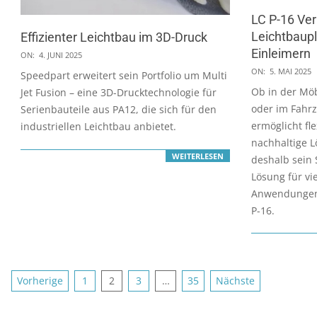
LC P-16 Ve
Leichtbaupl
Effizienter Leichtbau im 3D-Druck
Einleimern
2025-
ON:
4. JUNI 2025
2025-
06-
ON:
5. MAI 2025
Speedpart erweitert sein Portfolio um Multi
05-
04
Ob in der Mö
Jet Fusion – eine 3D-Drucktechnologie für
05
oder im Fahr
Serienbauteile aus PA12, die sich für den
ermöglicht fl
industriellen Leichtbau anbietet.
nachhaltige L
WEITERLESEN
deshalb sein 
Lösung für vi
Anwendungen
P-16.
Seitennummerierung
Vorherige
1
2
3
…
35
Nächste
der