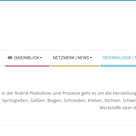
Skip
to
content
Secondary
(M)EINBLICK
NETZWERK | NEWS
TECHNOLOGIE |
Navigation
Menu
In der Rubrik Produktion und Prozesse geht es um die Herstellu
Spritzgießen, Gießen, Biegen, Schneiden, Kleben, Dichten, Schwe
Werkstoffe über d