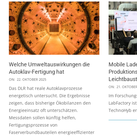
Welche Umweltauswirkungen die
Mobile Lade
Autoklav-Fertigung hat
Produktions
2025-
Leichtbaust
ON:
22. OKTOBER 2025
10-
2025-
ON:
21. OKTOBER
Das DLR hat reale Autoklavprozesse
22
10-
energetisch untersucht. Die Ergebnisse
Im Forschun
21
zeigen, dass bisherige Ökobilanzen den
LabFactory is
Energieeinsatz oft unterschätzen.
TechnoHyb er
Messdaten sollen künftig helfen,
Fertigungsprozesse von
Faserverbundbauteilen energieeffizienter