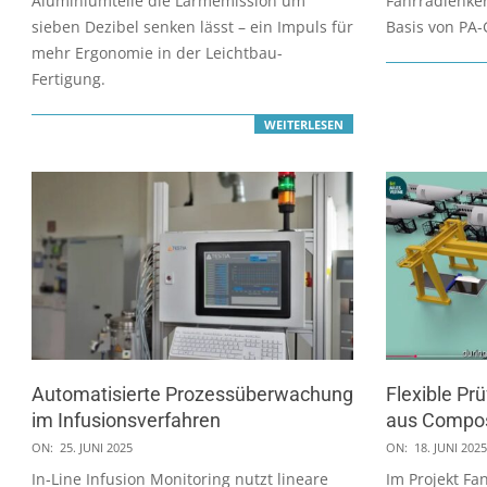
Aluminiumteile die Lärmemission um
Fahrradlenker
sieben Dezibel senken lässt – ein Impuls für
Basis von PA
mehr Ergonomie in der Leichtbau-
Fertigung.
WEITERLESEN
Automatisierte Prozessüberwachung
Flexible Pr
im Infusionsverfahren
aus Compos
2025-
2025-
ON:
25. JUNI 2025
ON:
18. JUNI 2025
06-
06-
In‑Line Infusion Monitoring nutzt lineare
Im Projekt Fa