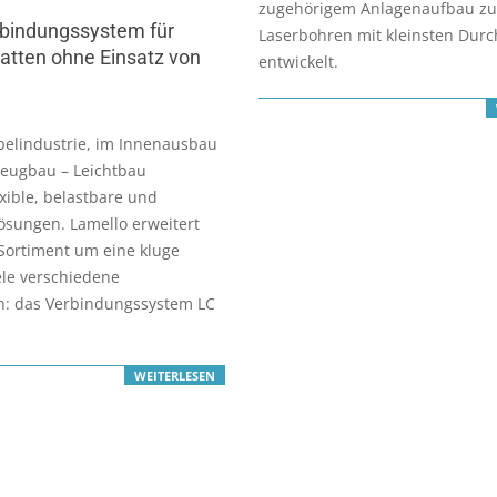
zugehörigem Anlagenaufbau z
rbindungssystem für
Laserbohren mit kleinsten Dur
atten ohne Einsatz von
entwickelt.
belindustrie, im Innenausbau
zeugbau – Leichtbau
exible, belastbare und
ösungen. Lamello erweitert
Sortiment um eine kluge
ele verschiedene
: das Verbindungssystem LC
WEITERLESEN