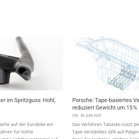
er im Spritzguss: Hohl,
Porsche: Tape-basiertes V
l
reduziert Gewicht um 15 %
2025-
ON:
30. JUNI 2025
06-
ierte auf der Eurobike ein
Das Verfahren Tabasko nutzt pe
30
fahren für hohle
Tape verstärktes GFK auf Polypr