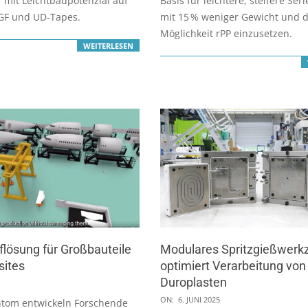
 mit Leichtbaupotenzial auf
Basis für leichtere, steifere Ser
-GF und UD-Tapes.
mit 15 % weniger Gewicht und 
Möglichkeit rPP einzusetzen.
WEITERLESEN
üflösung für Großbauteile
Modulares Spritzgießwerk
ites
optimiert Verarbeitung von
Duroplasten
2025-
ON:
6. JUNI 2025
ntom entwickeln Forschende