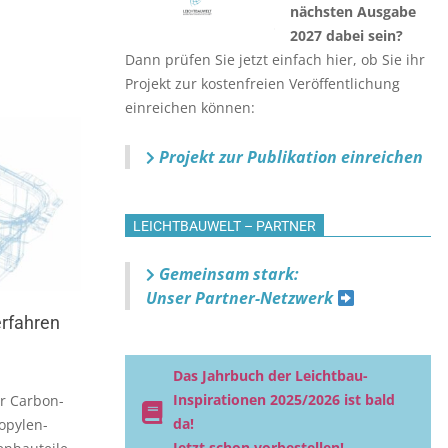
nächsten Ausgabe
2027 dabei sein?
Dann prüfen Sie jetzt einfach hier, ob Sie ihr
Projekt zur kostenfreien Veröffentlichung
einreichen können:
Projekt zur Publikation einreichen
LEICHTBAUWELT – PARTNER
Gemeinsam stark:
Unser Partner-Netzwerk
erfahren
Das Jahrbuch der Leichtbau-
Inspirationen 2025/2026 ist bald
r Carbon-
da!
opylen-
Jetzt schon vorbestellen!