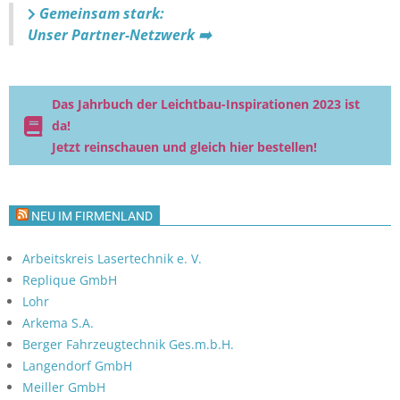
Gemeinsam stark:
Unser Partner-Netzwerk ➡️
Das Jahrbuch der Leichtbau-Inspirationen 2023 ist
da!
Jetzt reinschauen und gleich hier bestellen!
NEU IM FIRMENLAND
Arbeitskreis Lasertechnik e. V.
Replique GmbH
Lohr
Arkema S.A.
Berger Fahrzeugtechnik Ges.m.b.H.
Langendorf GmbH
Meiller GmbH