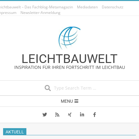
Skip
eichtbauwelt – Das Fachblog-Metamagazin
Mediadaten
Datenschutz
to
mpressum
Newsletter-Anmeldung
content
LEICHTBAUWELT
INSPIRATION FÜR IHREN FORTSCHRITT IM LEICHTBAU
Search
Secondary
MENU
Navigation
Menu
AKTUELL