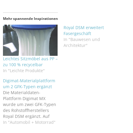
Mehr spannende Inspirationen
Royal DSM erweitert
Fasergeschäft
In "Bauwesen und
Architektur"
Leichtes Sitzmöbel aus PP –
zu 100 % recycelbar
In "Leichte Produkte"
Digimat-Materialplattform
um 2 GFK-Typen ergänzt
Die Materialdaten-
Plattform Digimat MX
wurde um zwei GFK-Typen
des Rohstoffherstellers
Royal DSM ergänzt. Auf
diese Daten greift unter
In "Automobil + Motorrad"
anderem die Software