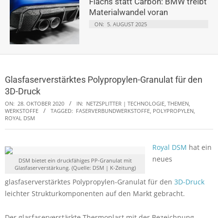
Flachs statt Carbon: BMW treibt
Materialwandel voran
ON:
5. AUGUST 2025
Glasfaserverstärktes Polypropylen-Granulat für den
3D-Druck
ON:
28. OKTOBER 2020
IN:
NETZSPLITTER | TECHNOLOGIE, THEMEN
,
WERKSTOFFE
TAGGED:
FASERVERBUNDWERKSTOFFE
,
POLYPROPYLEN
,
ROYAL DSM
Royal DSM
hat ein
neues
DSM bietet ein druckfähiges PP-Granulat mit
Glasfaserverstärkung. (Quelle: DSM | K-Zeitung)
glasfaserverstärktes Polypropylen-Granulat für den
3D-Druck
leichter Strukturkomponenten auf den Markt gebracht.
Der glasfaserverstärkte Thermoplast mit der Bezeichnung