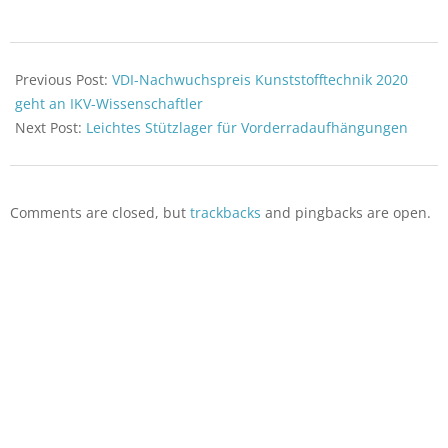
Digimat von MSC zurück,
die die Stuktrumechanik
von Spritzguss-Bauteilen
2020-
unter Berücksichtigung der
10-
Previous Post:
VDI-Nachwuchspreis Kunststofftechnik 2020
Glasfaserorientierung
28
berechnet. Hinzugefügt
geht an IKV-Wissenschaftler
wurden die GFK-Typen
Next Post:
Leichtes Stützlager für Vorderradaufhängungen
Akulon S223-HG0, ein zu 50
% glasfaserverstärktes und
wärmestabilisiertes PA66-
Material, das…
Comments are closed, but
trackbacks
and pingbacks are open.