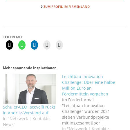
ZUM PROFIL IM FIRMENLAND
TEILEN MIT:
Mehr spannende Inspirationen
Leichtbau Innovation
Challenge: Über eine halbe
Million Euro an
Fördermitteln vergeben
Im Förderformat
"Leichtbau Innovation
Schuler-CEO Iacovelli rückt
Challenge" wurden 2021
in Andritz-Vorstand auf
sieben Verbundprojekte
In "Netzwerk | Kontakte,
mit insgesamt über
News"
500.000 Euro zur
In "Netzwerk | Kontakte,