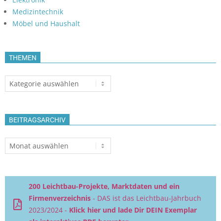
Medizintechnik
Möbel und Haushalt
THEMEN
Themen
BEITRAGSARCHIV
Beitragsarchiv
200 Leichtbau-Projekte, Marktdaten und ein
Firmenverzeichnis
- DAS ist das Leichtbau-Jahrbuch
2023/2024 -
Klick hier und lade Dir DEIN Exemplar