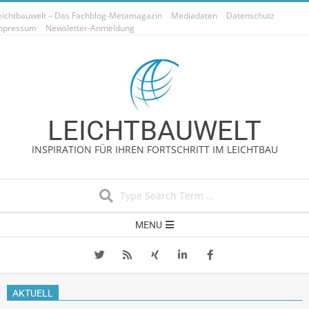
Skip
eichtbauwelt – Das Fachblog-Metamagazin
Mediadaten
Datenschutz
to
mpressum
Newsletter-Anmeldung
content
LEICHTBAUWELT
INSPIRATION FÜR IHREN FORTSCHRITT IM LEICHTBAU
Search
Secondary
MENU
Navigation
Menu
AKTUELL