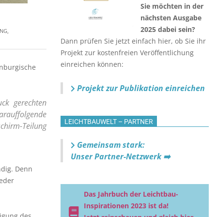
Sie möchten in der
nächsten Ausgabe
2025 dabei sein?
UNG
,
Dann prüfen Sie jetzt einfach hier, ob Sie ihr
Projekt zur kostenfreien Veröffentlichung
einreichen können:
nburgische
Projekt zur Publikation einreichen
uck gerechten
auffolgende
LEICHTBAUWELT – PARTNER
schirm-Teilung
Gemeinsam stark:
Unser Partner-Netzwerk ➡️
ndig. Denn
ieder
Das Jahrbuch der Leichtbau-
Inspirationen 2023 ist da!
tigung des