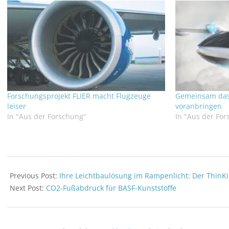
Forschungsprojekt FLIER macht Flugzeuge
Gemeinsam das 
leiser
voranbringen
In "Aus der Forschung"
In "Aus der Fo
2020-
10-
Previous Post:
Ihre Leichtbaulösung im Rampenlicht: Der ThinK
02
Next Post:
CO2-Fußabdruck für BASF-Kunststoffe