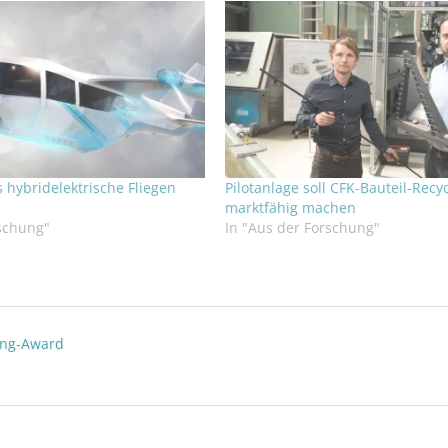
hybridelektrische Fliegen
Pilotanlage soll CFK-Bauteil-Recy
marktfähig machen
rschung"
In "Aus der Forschung"
ing-Award