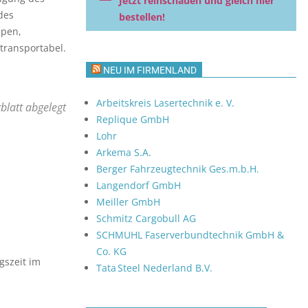
Jetzt reinschauen und gleich hier
des
bestellen!
upen,
transportabel.
NEU IM FIRMENLAND
Arbeitskreis Lasertechnik e. V.
blatt abgelegt
Replique GmbH
Lohr
Arkema S.A.
Berger Fahrzeugtechnik Ges.m.b.H.
Langendorf GmbH
Meiller GmbH
Schmitz Cargobull AG
SCHMUHL Faserverbundtechnik GmbH &
Co. KG
gszeit im
Tata Steel Nederland B.V.