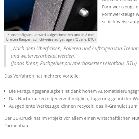
Formwerkzeugs ei
Formwerkzeugs wu
schichtweise aufg
Kunststoffgranulat wird aufgeschmolzen und in 8 mm
breiten Raupen, schichtweise aufgetragen (Quelle: BTU)
„Nach dem Überfräsen, Polieren und Auftragen von Trennmit
und weiterverarbeitet werden.“
(Jonas Krenz, Fachgebiet polymerbasierter Leichtbau, BTU)
Das Verfahren hat mehrere Vorteile:
Die Fertigungsgenauigkeit ist dank hohem Automatisierungsg
Das Nachdrucken istjederzeit möglich, Lagerung genutzter Wer
Ausgediente Werkezuge können recycelt, das R-Granulat zum
Der 3D-Druck hat im Projekt vor allem einen wirtschaftlichen Nut
Formenbau.