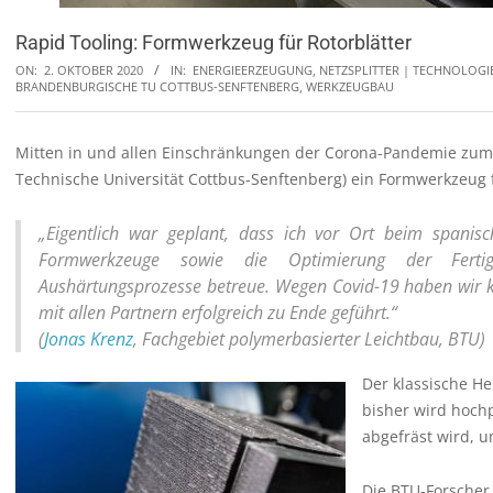
Rapid Tooling: Formwerkzeug für Rotorblätter
ON:
2. OKTOBER 2020
IN:
ENERGIEERZEUGUNG
,
NETZSPLITTER | TECHNOLOGI
BRANDENBURGISCHE TU COTTBUS-SENFTENBERG
,
WERKZEUGBAU
Mitten in und allen Einschränkungen der Corona-Pandemie zum T
Technische Universität Cottbus-Senftenberg) ein Formwerkzeug f
„Eigentlich war geplant, dass ich vor Ort beim spani
Formwerkzeuge sowie die Optimierung der Fertigu
Aushärtungsprozesse betreue. Wegen Covid-19 haben wir ku
mit allen Partnern erfolgreich zu Ende geführt.“
(
Jonas Krenz
, Fachgebiet polymerbasierter Leichtbau, BTU)
Der klassische H
bisher wird hoch
abgefräst wird, u
Die BTU-Forscher