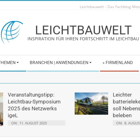
Leichtbauwelt – Das Fachblog-Me
LEICHTBAUWELT
INSPIRATION FÜR IHREN FORTSCHRITT IM LEICHTBAU
 THEMEN
BRANCHEN | ANWENDUNGEN
» FIRMENLAND
Veranstaltungstipp:
Leichter
Leichtbau-Symposium
batterielek
2025 des Netzwerks
soll Neben
igeL
beleben
ON:
11. AUGUST 2025
ON:
8. AUGUS