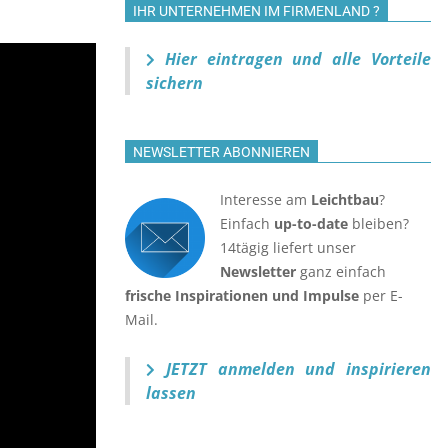
IHR UNTERNEHMEN IM FIRMENLAND ?
Hier eintragen und alle Vorteile
sichern
NEWSLETTER ABONNIEREN
Interesse am
Leichtbau
?
Einfach
up-to-date
bleiben?
14tägig liefert unser
Newsletter
ganz einfach
frische Inspirationen und Impulse
per E-
Mail.
JETZT anmelden
und inspirieren
lassen