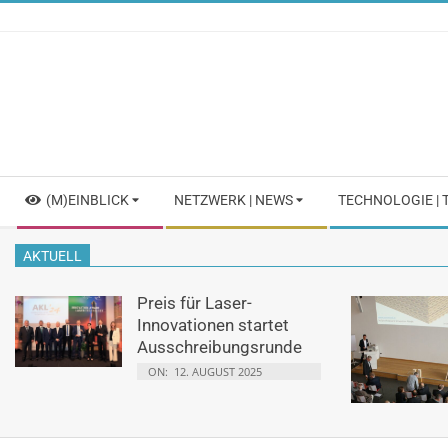
Skip
to
content
Secondary
(M)EINBLICK
NETZWERK | NEWS
TECHNOLOGIE |
Navigation
Menu
AKTUELL
Preis für Laser-
Innovationen startet
Ausschreibungsrunde
ON:
12. AUGUST 2025