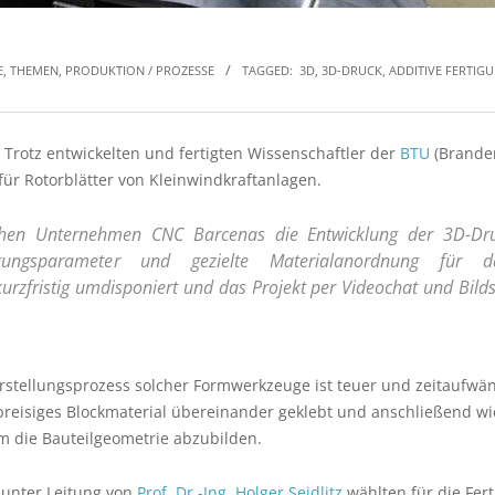
E, THEMEN
,
PRODUKTION / PROZESSE
TAGGED:
3D
,
3D-DRUCK
,
ADDITIVE FERTIG
rotz entwickelten und fertigten Wissenschaftler der
BTU
(Brande
ür Rotorblätter von Kleinwindkraftanlagen.
schen Unternehmen CNC Barcenas die Entwicklung der 3D-Dr
ngsparameter und gezielte Materialanordnung für dar
rzfristig umdisponiert und das Projekt per Videochat und Bild
erstellungsprozess solcher Formwerkzeuge ist teuer und zeitaufwä
preisiges Blockmaterial übereinander geklebt und anschließend w
m die Bauteilgeometrie abzubilden.
 unter Leitung von
Prof. Dr.-Ing. Holger Seidlitz
wählten für die Fer