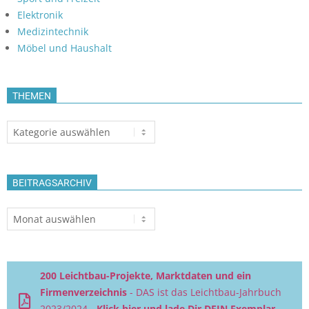
Elektronik
Medizintechnik
Möbel und Haushalt
THEMEN
Themen
BEITRAGSARCHIV
Beitragsarchiv
200 Leichtbau-Projekte, Marktdaten und ein
Firmenverzeichnis
- DAS ist das Leichtbau-Jahrbuch
2023/2024 -
Klick hier und lade Dir DEIN Exemplar