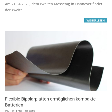
01-
Am 21.04.2020, dem zweiten Messetag in Hannover findet
13
der zweite
WEITERLESEN
Flexible Bipolarplatten ermöglichen kompakte
Batterien
2019-
ON:
12. FEBRUAR 2019