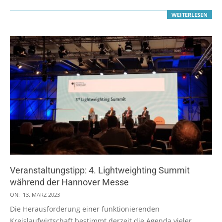
WEITERLESEN
Veranstaltungstipp: 4. Lightweighting Summit
während der Hannover Messe
2023-
ON:
13. MÄRZ 2023
03-
Die Herausforderung einer funktionierenden
13
Kreislaufwirtschaft bestimmt derzeit die Agenda vieler