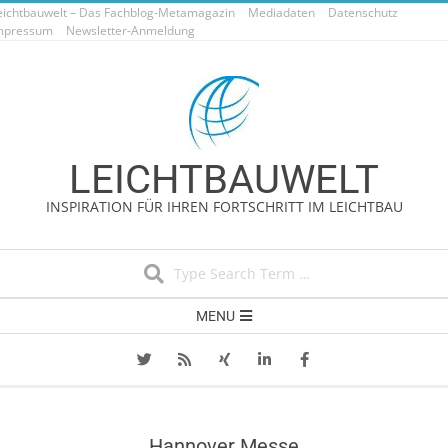
eichtbauwelt – Das Fachblog-Metamagazin
Skip
Mediadaten
Datenschutz
mpressum
Newsletter-Anmeldung
to
content
LEICHTBAUWELT
INSPIRATION FÜR IHREN FORTSCHRITT IM LEICHTBAU
Search
Secondary
MENU
Navigation
Menu
Hannover Messe