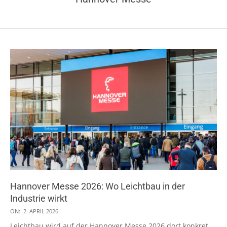
Hannover Messe 2026: Wo Leichtbau in der
Industrie wirkt
2026-
ON:
2. APRIL 2026
04-
Leichtbau wird auf der Hannover Messe 2026 dort konkret,