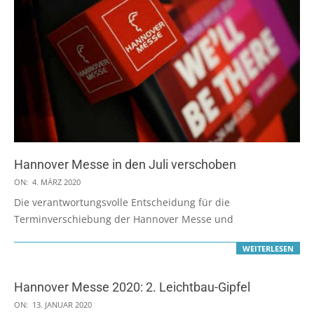
Hannover Messe in den Juli verschoben
2020-
ON:
4. MÄRZ 2020
03-
Die verantwortungsvolle Entscheidung für die
04
Terminverschiebung der Hannover Messe und
WEITERLESEN
Hannover Messe 2020: 2. Leichtbau-Gipfel
2020-
ON:
13. JANUAR 2020