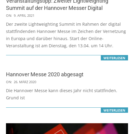
Veranstaltungstipp: Zweiter Lightweighting
Summit auf der Hannover Messer Digital
2021-
ON:
9. APRIL 2021
04-
Der zweite Lightweighting Summit im Rahmen der digital
09
stattfindenden Hannover Messe im Zeichen der Vernetzung
in Europa und darüber hinaus. Start der Online-
Veranstaltung ist am Dienstag, den 13.04. um 14 Uhr.
WEITERLESEN
Hannover Messe 2020 abgesagt
2020-
ON:
26. MÄRZ 2020
03-
Die Hannover Messe kann dieses Jahr nicht stattfinden.
26
Grund ist
WEITERLESEN