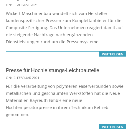
2021-
ON:
5. AUGUST 2021
08-
Wickert Maschinenbau wandelt sich vom Hersteller
05
kundenspezifischer Pressen zum Komplettanbieter für die
Composite-Fertigung. Das Unternehmen reagiert damit auf
die steigende Nachfrage nach ergänzenden
Dienstleistungen rund um die Pressensysteme.
WEITERLESEN
Presse für Hochleistungs-Leichtbauteile
2021-
ON:
2. FEBRUAR 2021
02-
Für die Verarbeitung von polymeren Faserverbunden sowie
02
metallischen und geschäumten Werkstoffen hat die Neue
Materialien Bayreuth GmbH eine neue
Hochtemperaturpresse in ihrem Technikum Betrieb
genommen.
WEITERLESEN