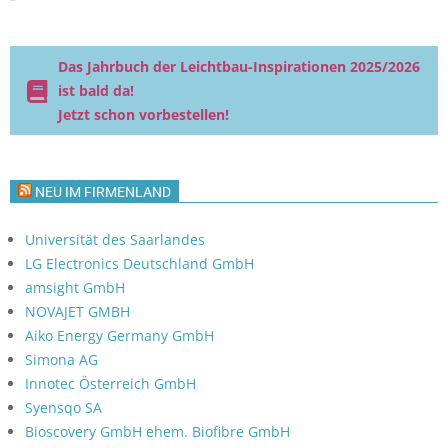
Das Jahrbuch der Leichtbau-Inspirationen 2025/2026
ist bald da!
Jetzt schon vorbestellen!
NEU IM FIRMENLAND
Universität des Saarlandes
LG Electronics Deutschland GmbH
amsight GmbH
NOVAJET GMBH
Aiko Energy Germany GmbH
Simona AG
Innotec Österreich GmbH
Syensqo SA
Bioscovery GmbH ehem. Biofibre GmbH