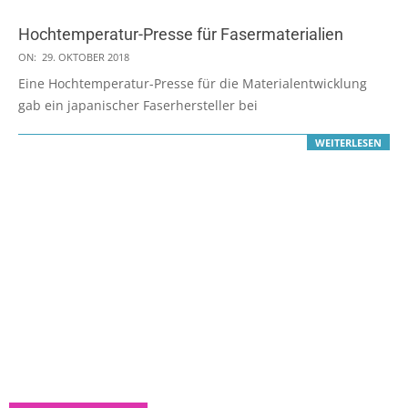
Hochtemperatur-Presse für Fasermaterialien
2018-
ON:
29. OKTOBER 2018
10-
Eine Hochtemperatur-Presse für die Materialentwicklung
29
gab ein japanischer Faserhersteller bei
WEITERLESEN