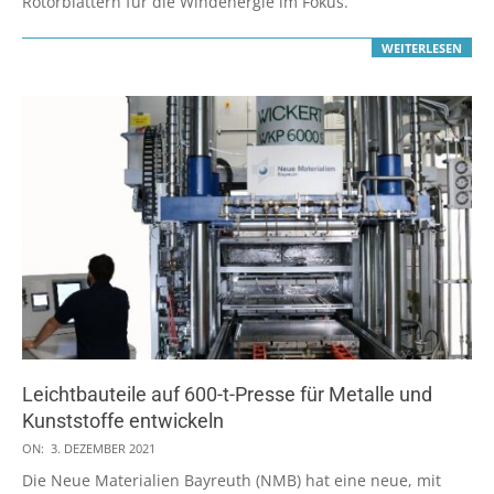
Rotorblättern für die Windenergie im Fokus.
WEITERLESEN
Leichtbauteile auf 600-t-Presse für Metalle und
Kunststoffe entwickeln
2021-
ON:
3. DEZEMBER 2021
12-
Die Neue Materialien Bayreuth (NMB) hat eine neue, mit