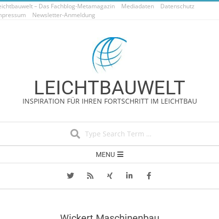
eichtbauwelt – Das Fachblog-Metamagazin
Skip
Mediadaten
Datenschutz
mpressum
Newsletter-Anmeldung
to
content
LEICHTBAUWELT
INSPIRATION FÜR IHREN FORTSCHRITT IM LEICHTBAU
Search
Secondary
MENU
Navigation
Menu
Wickert Maschinenbau