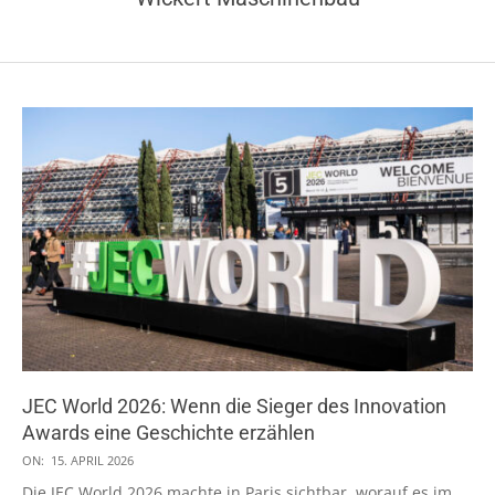
JEC World 2026: Wenn die Sieger des Innovation
Awards eine Geschichte erzählen
2026-
ON:
15. APRIL 2026
04-
Die JEC World 2026 machte in Paris sichtbar, worauf es im