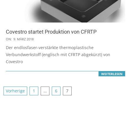
Covestro startet Produktion von CFRTP
2018-
ON:
9. MÄRZ 2018
03-
Der endlosfaser-verstärkte thermoplastische
09
Verbundwerkstoff (englisch mit CFRTP abgekürzt) von
Covestro
WEITERLESEN
Seitennummerierung
Vorherige
1
…
6
7
der
Beiträge