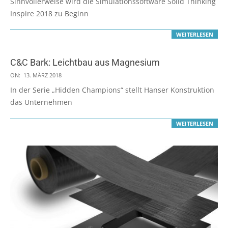
Sinnvollerweise wird die Simulationssoftware Solid Thinking
30
Inspire 2018 zu Beginn
WEITERLESEN
C&C Bark: Leichtbau aus Magnesium
2018-
ON:
13. MÄRZ 2018
03-
In der Serie „Hidden Champions“ stellt Hanser Konstruktion
13
das Unternehmen
WEITERLESEN