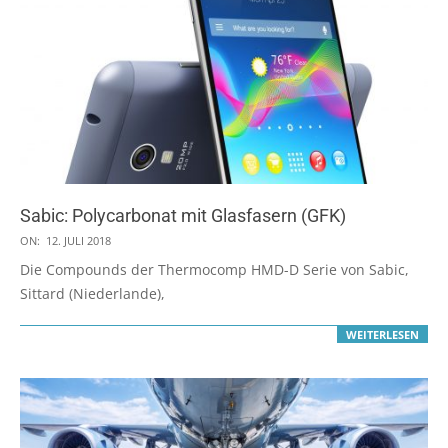
Sabic: Polycarbonat mit Glasfasern (GFK)
2018-
ON:
12. JULI 2018
07-
Die Compounds der Thermocomp HMD-D Serie von Sabic,
12
Sittard (Niederlande),
WEITERLESEN