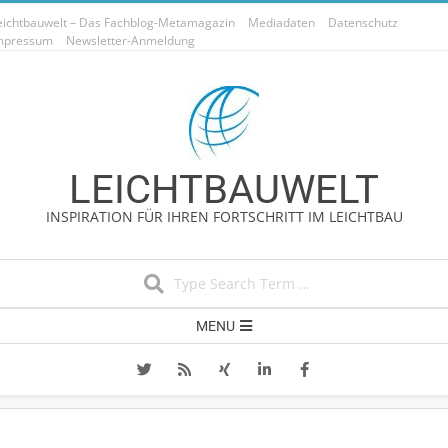
Skip
eichtbauwelt – Das Fachblog-Metamagazin
Mediadaten
Datenschutz
to
mpressum
Newsletter-Anmeldung
content
LEICHTBAUWELT
INSPIRATION FÜR IHREN FORTSCHRITT IM LEICHTBAU
Search
Secondary
MENU
Navigation
Menu