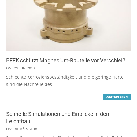
PEEK schützt Magnesium-Bauteile vor Verschleiß
2018-
ON:
29. JUNI 2018
06-
Schlechte Korrosionsbeständigkeit und die geringe Härte
29
sind die Nachteile des
WEITERLESEN
Schnelle Simulationen und Einblicke in den
Leichtbau
2018-
ON:
30. MÄRZ 2018
03-