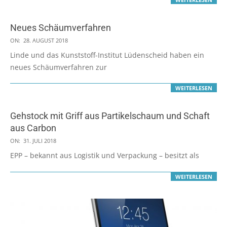
Neues Schäumverfahren
2018-
ON:
28. AUGUST 2018
08-
Linde und das Kunststoff-Institut Lüdenscheid haben ein
28
neues Schäumverfahren zur
WEITERLESEN
Gehstock mit Griff aus Partikelschaum und Schaft
aus Carbon
2018-
ON:
31. JULI 2018
07-
EPP – bekannt aus Logistik und Verpackung – besitzt als
31
WEITERLESEN