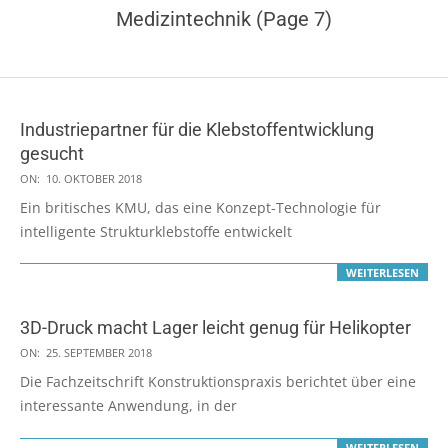
Medizintechnik
(Page 7)
Industriepartner für die Klebstoffentwicklung
gesucht
2018-
ON:
10. OKTOBER 2018
10-
Ein britisches KMU, das eine Konzept-Technologie für
10
intelligente Strukturklebstoffe entwickelt
WEITERLESEN
3D-Druck macht Lager leicht genug für Helikopter
2018-
ON:
25. SEPTEMBER 2018
09-
Die Fachzeitschrift Konstruktionspraxis berichtet über eine
25
interessante Anwendung, in der
WEITERLESEN