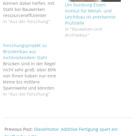
können dabei helfen, mit
Uni Duisburg-Essen:
Stahl bei Bauwerken
Institut für Metall- und
ressourceneffizienter
Leichtbau ist anerkannte
umzugehen. Als Membran
In "Aus der Forschung"
Prüfstelle
eingesetzt, wird zum
In "Bauwesen und
Bauen weniger
Architektur"
stabilierender Stahl
Forschungsprojekt zu
benötigt, da die Folien
Brückenbau aus
vergleichsweise leicht sind.
nichtrostendem Stahl
Doch
Brücken sind in der Regel
Materialeigenschaften und
nicht sehr groß: über 80%
mechanisches Verhalten
von ihnen haben nur eine
der Folienwerkstoffe ETFE
kleine bis mittlere
und ECTFE sind bisher
Spannweite und könnten
noch wenig erforscht. Das
auch mit nichtrostendem
In "Aus der Forschung"
Institut für Metall- und
Stahl und Verbundstoffen
Leichtbau der Universität…
gebaut werden. Doch die
Bemessungsregeln der DIN
EN 1993-1-4 sind im
2021-
Vergleich zu unlegierten
02-
Previous Post:
Dieselmotor: Additive Fertigung spart ein
Baustählen konservativer
09