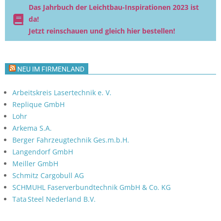
Das Jahrbuch der Leichtbau-Inspirationen 2023 ist
da!
Jetzt reinschauen und gleich hier bestellen!
NEU IM FIRMENLAND
Arbeitskreis Lasertechnik e. V.
Replique GmbH
Lohr
Arkema S.A.
Berger Fahrzeugtechnik Ges.m.b.H.
Langendorf GmbH
Meiller GmbH
Schmitz Cargobull AG
SCHMUHL Faserverbundtechnik GmbH & Co. KG
Tata Steel Nederland B.V.