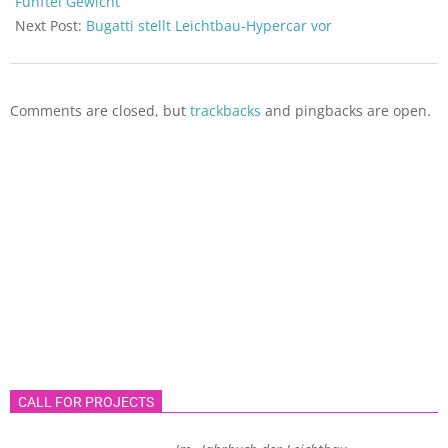
und erschweren den
Fünftel Gewicht
Einsatz des Werkstoffes.
Next Post:
Bugatti stellt Leichtbau-Hypercar vor
Ein…
Comments are closed, but
trackbacks
and pingbacks are open.
CALL FOR PROJECTS