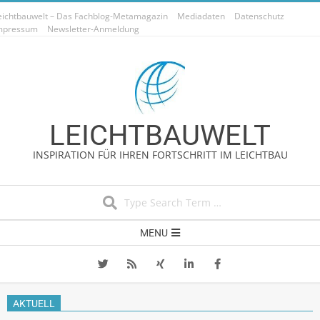
Skip
eichtbauwelt – Das Fachblog-Metamagazin
Mediadaten
Datenschutz
to
mpressum
Newsletter-Anmeldung
content
LEICHTBAUWELT
INSPIRATION FÜR IHREN FORTSCHRITT IM LEICHTBAU
Search
Secondary
MENU
Navigation
Menu
AKTUELL