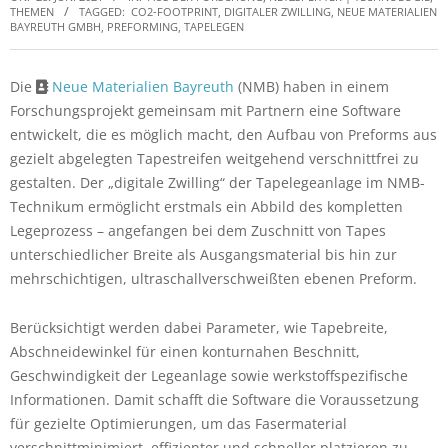
THEMEN
TAGGED:
CO2-FOOTPRINT
,
DIGITALER ZWILLING
,
NEUE MATERIALIEN
BAYREUTH GMBH
,
PREFORMING
,
TAPELEGEN
Die
Neue Materialien Bayreuth
(NMB) haben in einem
Forschungsprojekt gemeinsam mit Partnern eine Software
entwickelt, die es möglich macht, den Aufbau von Preforms aus
gezielt abgelegten Tapestreifen weitgehend verschnittfrei zu
gestalten. Der „digitale Zwilling“ der Tapelegeanlage im NMB-
Technikum ermöglicht erstmals ein Abbild des kompletten
Legeprozess – angefangen bei dem Zuschnitt von Tapes
unterschiedlicher Breite als Ausgangsmaterial bis hin zur
mehrschichtigen, ultraschallverschweißten ebenen Preform.
Berücksichtigt werden dabei Parameter, wie Tapebreite,
Abschneidewinkel für einen konturnahen Beschnitt,
Geschwindigkeit der Legeanlage sowie werkstoffspezifische
Informationen. Damit schafft die Software die Voraussetzung
für gezielte Optimierungen, um das Fasermaterial
verschnittminimiert, effizienter und schneller platzieren zu