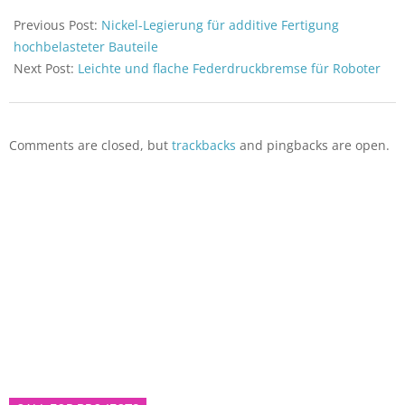
2021-
06-
Previous Post:
Nickel-Legierung für additive Fertigung
28
hochbelasteter Bauteile
Next Post:
Leichte und flache Federdruckbremse für Roboter
Comments are closed, but
trackbacks
and pingbacks are open.