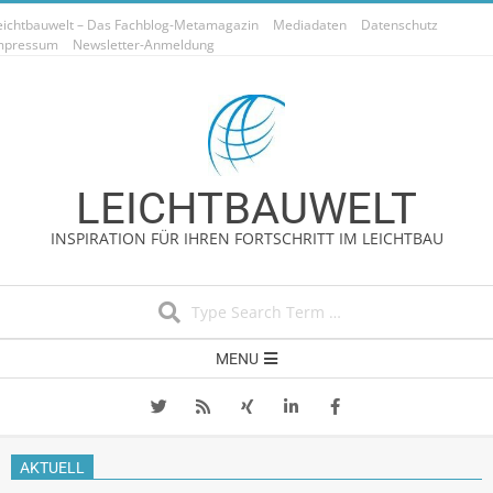
Skip
eichtbauwelt – Das Fachblog-Metamagazin
Mediadaten
Datenschutz
to
mpressum
Newsletter-Anmeldung
content
LEICHTBAUWELT
INSPIRATION FÜR IHREN FORTSCHRITT IM LEICHTBAU
Search
Secondary
MENU
Navigation
Menu
AKTUELL