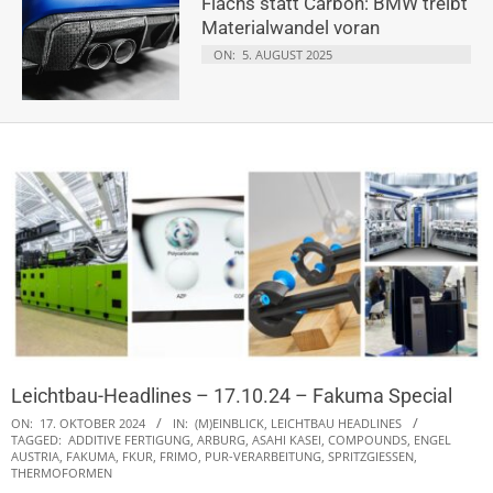
Flachs statt Carbon: BMW treibt
Materialwandel voran
ON:
5. AUGUST 2025
Leichtbau-Headlines – 17.10.24 – Fakuma Special
ON:
17. OKTOBER 2024
IN:
(M)EINBLICK
,
LEICHTBAU HEADLINES
TAGGED:
ADDITIVE FERTIGUNG
,
ARBURG
,
ASAHI KASEI
,
COMPOUNDS
,
ENGEL
AUSTRIA
,
FAKUMA
,
FKUR
,
FRIMO
,
PUR-VERARBEITUNG
,
SPRITZGIESSEN
,
THERMOFORMEN