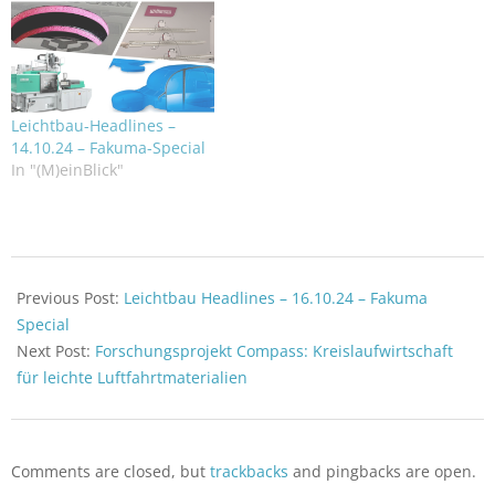
Leichtbau-Headlines –
14.10.24 – Fakuma-Special
In "(M)einBlick"
2024-
10-
Previous Post:
Leichtbau Headlines – 16.10.24 – Fakuma
17
Special
Next Post:
Forschungsprojekt Compass: Kreislaufwirtschaft
für leichte Luftfahrtmaterialien
Comments are closed, but
trackbacks
and pingbacks are open.