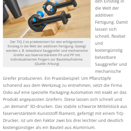
den Einstieg in
die Welt der
additiven
Fertigung. Damit
lassen sich
schnell, flexibel
Der TiQ 2 ist prädestiniert für den erfolgreichen
und
Einstieg in die Welt der additiven Fertigung. Gezeigt
kostengünstig
werden z. B. belastbare Sauggreifer und mechanische
Greifer aus faserverstärktem PA und PP mit
belastbare
individualisierten Fingern zur Bauteilaufnahme.
(Quelle: Arburg)
Sauggreifer und
mechanische
Greifer produzieren. Ein Praxisbeispiel: Um Pflanztöpfe
schonend aus dem Werkzeug zu entnehmen, setzt die Firma
Osko auf eine spezielle Packaging-Automation mit exakt an das
Produkt angepassten Greifern. Diese lassen sich schnell und
„on demand“ 3D-drucken. Das stabile schwarze Mittelstück aus
faserverstärktem Kunststoff-filament, gefertigt mit einem TiQ-
Drucker, ist um den Faktor zwei bis drei leichter und deutlich
kostengünstiger als ein Bauteil aus Aluminium.