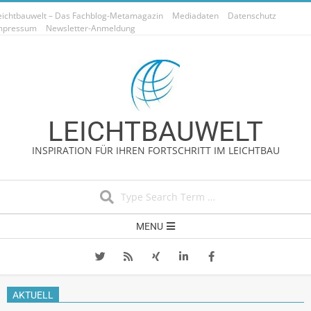
Skip
eichtbauwelt – Das Fachblog-Metamagazin
Mediadaten
Datenschutz
to
mpressum
Newsletter-Anmeldung
content
LEICHTBAUWELT
INSPIRATION FÜR IHREN FORTSCHRITT IM LEICHTBAU
Search
Secondary
MENU
Navigation
Menu
AKTUELL