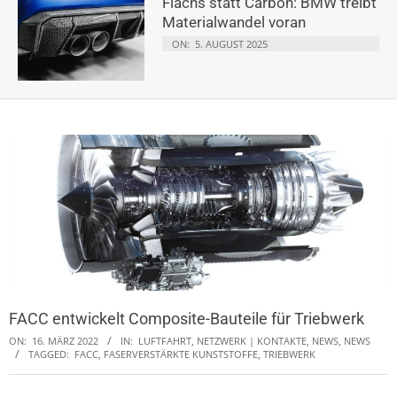
Flachs statt Carbon: BMW treibt
Materialwandel voran
ON:
5. AUGUST 2025
FACC entwickelt Composite-Bauteile für Triebwerk
ON:
16. MÄRZ 2022
IN:
LUFTFAHRT
,
NETZWERK | KONTAKTE, NEWS
,
NEWS
TAGGED:
FACC
,
FASERVERSTÄRKTE KUNSTSTOFFE
,
TRIEBWERK