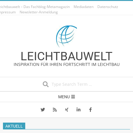
Skip
eichtbauwelt – Das Fachblog-Metamagazin
Mediadaten
Datenschutz
to
mpressum
Newsletter-Anmeldung
content
LEICHTBAUWELT
INSPIRATION FÜR IHREN FORTSCHRITT IM LEICHTBAU
Search
Secondary
MENU
Navigation
Menu
AKTUELL