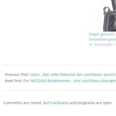
Sieger gesucht
Innovationsprei
In "Automobil 
2020-
12-
Previous Post:
Lotus: „Das volle Potenzial des Leichtbaus aussc
10
Next Post:
Der NEO2020 Bioökonomie – drei Leichtbau-Lösunge
Comments are closed, but
trackbacks
and pingbacks are open.