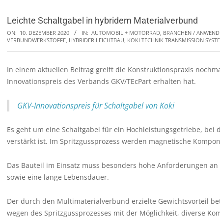
Leichte Schaltgabel in hybridem Materialverbund
ON:
10. DEZEMBER 2020
IN:
AUTOMOBIL + MOTORRAD
,
BRANCHEN / ANWEN
VERBUNDWERKSTOFFE
,
HYBRIDER LEICHTBAU
,
KOKI TECHNIK TRANSMISSION SYS
In einem aktuellen Beitrag greift die Konstruktionspraxis nochma
Innovationspreis des Verbands GKV/TEcPart erhalten hat.
GKV-Innovationspreis für Schaltgabel von Koki
Es geht um eine Schaltgabel für ein Hochleistungsgetriebe, b
verstärkt ist. Im Spritzgussprozess werden magnetische Kompon
Das Bauteil im Einsatz muss besonders hohe Anforderungen an 
sowie eine lange Lebensdauer.
Der durch den Multimaterialverbund erzielte Gewichtsvorteil b
wegen des Spritzgussprozesses mit der Möglichkeit, diverse Kom