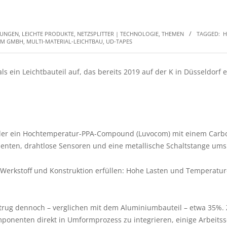
DUNGEN
,
LEICHTE PRODUKTE
,
NETZSPLITTER | TECHNOLOGIE, THEMEN
TAGGED:
H
TEM GMBH
,
MULTI-MATERIAL-LEICHTBAU
,
UD-TAPES
ls ein Leichtbauteil auf, das bereits 2019 auf der K in Düsseldorf 
ei der ein Hochtemperatur-PPA-Compound (Luvocom) mit einem Carb
enten, drahtlose Sensoren und eine metallische Schaltstange umsp
Werkstoff und Konstruktion erfüllen: Hohe Lasten und Temperatur
etrug dennoch – verglichen mit dem Aluminiumbauteil – etwa 35%.
ponenten direkt in Umformprozess zu integrieren, einige Arbeitssc