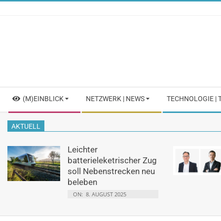
Skip
to
content
Secondary
(M)EINBLICK
NETZWERK | NEWS
TECHNOLOGIE |
Navigation
Menu
AKTUELL
Leichter
batterieleketrischer Zug
soll Nebenstrecken neu
beleben
ON:
8. AUGUST 2025