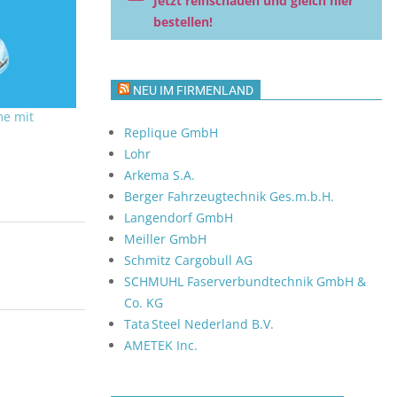
Jetzt reinschauen und gleich hier
bestellen!
NEU IM FIRMENLAND
e mit
Replique GmbH
Lohr
Arkema S.A.
Berger Fahrzeugtechnik Ges.m.b.H.
Langendorf GmbH
Meiller GmbH
Schmitz Cargobull AG
SCHMUHL Faserverbundtechnik GmbH &
Co. KG
Tata Steel Nederland B.V.
AMETEK Inc.