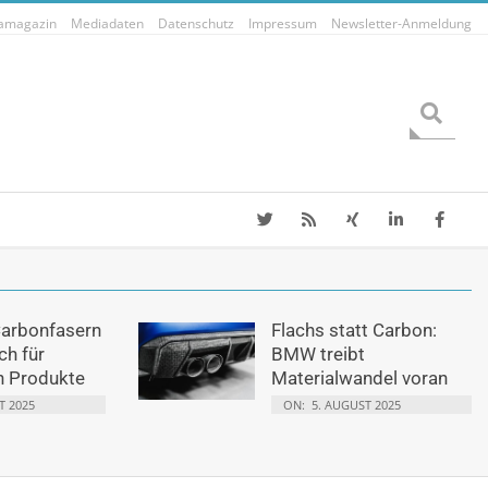
tamagazin
Mediadaten
Datenschutz
Impressum
Newsletter-Anmeldung
Search
Carbonfasern
Flachs statt Carbon:
ch für
BMW treibt
n Produkte
Materialwandel voran
T 2025
ON:
5. AUGUST 2025