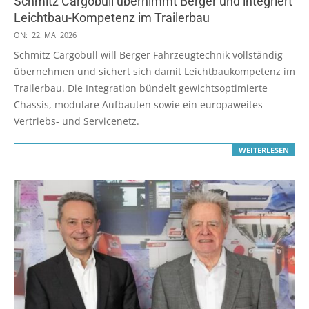
Schmitz Cargobull übernimmt Berger und integriert
Leichtbau-Kompetenz im Trailerbau
2026-
ON:
22. MAI 2026
05-
Schmitz Cargobull will Berger Fahrzeugtechnik vollständig
22
übernehmen und sichert sich damit Leichtbaukompetenz im
Trailerbau. Die Integration bündelt gewichtsoptimierte
Chassis, modulare Aufbauten sowie ein europaweites
Vertriebs- und Servicenetz.
WEITERLESEN