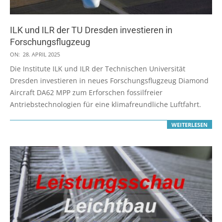
ILK und ILR der TU Dresden investieren in
Forschungsflugzeug
2025-
ON:
28. APRIL 2025
04-
Die Institute ILK und ILR der Technischen Universität
28
Dresden investieren in neues Forschungsflug­zeug Diamond
Aircraft DA62 MPP zum Erforschen fossilfreier
Antriebstechnologien für eine klimafreundliche Luftfahrt.
WEITERLESEN