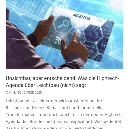
Unsichtbar, aber entscheidend: Was die Hightech-
Agenda über Leichtbau (nicht) sagt
2025-
ON:
4. NOVEMBER 2025
11-
Leichtbau gilt als einer der wirksamsten Hebel für
04
Ressourceneffizienz, Klimaschutz und industrielle
Transformation – und doch taucht er in der neuen Hightech-
Agenda des Bundes nicht einmal explizit auf. Was bedeutet
das für Innovation, Förderung und wirtschaftliche