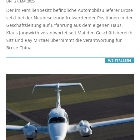
2025-
ON:
27. MAI 2025
05-
Der im Familienbesitz befindliche Automobilzulieferer Brose
27
setzt bei der Neubesetzung freiwerdender Positionen in der
Geschäftsleitung auf Erfahrung aus dem eigenen Haus.
Klaus Jungwirth verantwortet seit Mai den Geschäftsbereich
Sitz und Ray Mirzaei übernimmt die Verantwortung für
Brose China.
WEITERLESEN