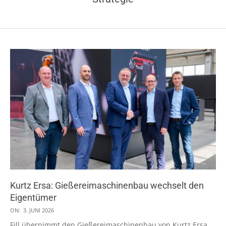
Kurtz Ersa: Gießereimaschinenbau wechselt den
Eigentümer
2026-
ON:
3. JUNI 2026
06-
Fill übernimmt den Gießereimaschinenbau von Kurtz Ersa