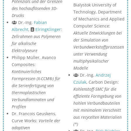
Potenzials und der Grenzen
Bialystok University of
des hochauflösenden 3D-
Technology, Department
Drucks
of Mechanics and Applied
Dr.-Ing.
Fabian
Computer Science:
Albrecht
,
ElringKlinger
:
Aktuelle Entwicklungen bei
Zellrahmen aus Polymeren
der Simulation von
für alkalische
Verbundwerkstoffprozessen
Elektrolyseure
unter Verwendung
Philipp Müller, Avanco
multiphysikalischer
Composites:
Modelle
Kontinuierliches
Dr.-Ing.
Andrzej
Formpressen (X-CCM®) für
Czulak
, Carbon Design:
die Serienfertigung von
Kohlenstoff-SMC für die
thermoplastischen
effiziente Formgebung von
Verbundlaminaten und
hohlen Verbundbauteilen
Profilen
mit minimalem Verschnitt
Dr. Francois Geuskens,
aus recycelten Materialien
Curve Works:
Vorteile der
(*)
adaptiven