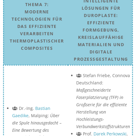
INTELLIGENTE
THEMA 7:
LÖSUNGEN FÜR
MODERNE
DUROPLASTE:
TECHNOLOGIEN FÜR
EFFIZIENTE
DAS EFFIZIENTE
FORMGEBUNG,
VERARBEITEN
KREISLAUFFÄHIGE
THERMOPLASTISCHER
MATERIALIEN UND
COMPOSITES
DIGITALE
PROZESSGESTALTUNG
Stefan Friebe, Connova
Deutschland:
Maßgeschneiderte
Faserplatzierung (TFP) in
Großserie für die effiziente
Dr.-Ing.
Bastian
Herstellung von
Gaedike
, Malping:
Über
Hochleistungs-
die Spule hinausgedacht –
Verbundwerkstoffstrukturen
Eine Bewertung des
Prof.
Darek Perkowski
,