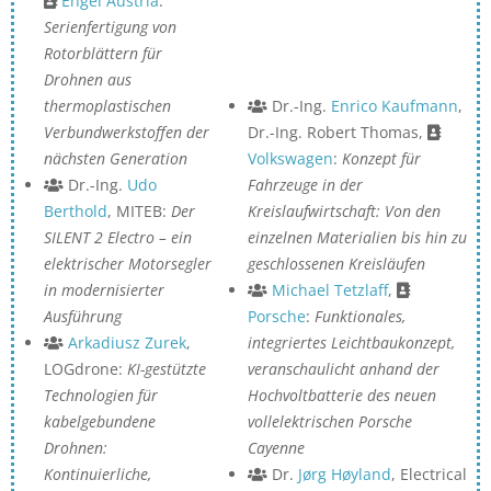
Engel Austria
:
Serienfertigung von
Rotorblättern für
Drohnen aus
thermoplastischen
Dr.-Ing.
Enrico Kaufmann
,
Verbundwerkstoffen der
Dr.-Ing. Robert Thomas,
nächsten Generation
Volkswagen
:
Konzept für
Dr.-Ing.
Udo
Fahrzeuge in der
Berthold
, MITEB:
Der
Kreislaufwirtschaft: Von den
SILENT 2 Electro – ein
einzelnen Materialien bis hin zu
elektrischer Motorsegler
geschlossenen Kreisläufen
in modernisierter
Michael Tetzlaff
,
Ausführung
Porsche
:
Funktionales,
Arkadiusz Zurek
,
integriertes Leichtbaukonzept,
LOGdrone:
KI-gestützte
veranschaulicht anhand der
Technologien für
Hochvoltbatterie des neuen
kabelgebundene
vollelektrischen Porsche
Drohnen:
Cayenne
Kontinuierliche,
Dr.
Jørg Høyland
, Electrical