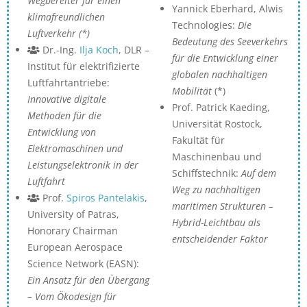
Wegbereiter für einen
Yannick Eberhard, Alwis
klimafreundlichen
Technologies:
Die
Luftverkehr (*)
Bedeutung des Seeverkehrs
Dr.-Ing.
Ilja Koch
, DLR –
für die Entwicklung einer
Institut für elektrifizierte
globalen nachhaltigen
Luftfahrtantriebe:
Mobilität
(*)
Innovative digitale
Prof. Patrick Kaeding,
Methoden für die
Universität Rostock,
Entwicklung von
Fakultät für
Elektromaschinen und
Maschinenbau und
Leistungselektronik in der
Schiffstechnik:
Auf dem
Luftfahrt
Weg zu nachhaltigen
Prof.
Spiros Pantelakis
,
maritimen Strukturen –
University of Patras,
Hybrid-Leichtbau als
Honorary Chairman
entscheidender Faktor
European Aerospace
Science Network (EASN):
Ein Ansatz für den Übergang
– Vom Ökodesign für