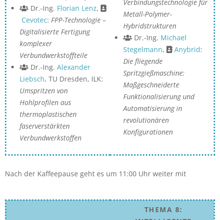
Verbindungstechnologie für
Dr.-Ing.
Florian Lenz
,
Metall-Polymer-
Cevotec
:
FPP-Technologie –
Hybridstrukturen
Digitalisierte Fertigung
Dr.-Ing.
Michael
komplexer
Stegelmann
,
Anybrid
:
Verbundwerkstoffteile
Die fliegende
Dr.-Ing.
Alexander
Spritzgießmaschine:
Liebsch
, TU Dresden, ILK:
Maßgeschneiderte
Umspritzen von
Funktionalisierung und
Hohlprofilen aus
Automatisierung in
thermoplastischen
revolutionären
faserverstärkten
Konfigurationen
Verbundwerkstoffen
Nach der Kaffeepause geht es um 11:00 Uhr weiter mit
THEMA 8: