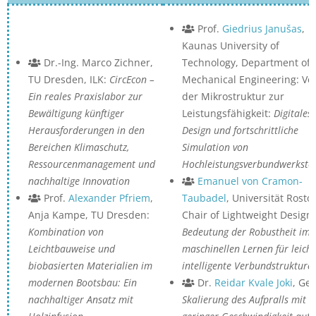
Prof.
Giedrius Janušas
,
Kaunas University of
Dr.-Ing. Marco Zichner,
Technology, Department of
TU Dresden, ILK:
CircEcon –
Mechanical Engineering: Vo
Ein reales Praxislabor zur
der Mikrostruktur zur
Bewältigung künftiger
Leistungsfähigkeit:
Digitales
Herausforderungen in den
Design und fortschrittliche
Bereichen Klimaschutz,
Simulation von
Ressourcenmanagement und
Hochleistungsverbundwerksto
nachhaltige Innovation
Emanuel von Cramon-
Prof.
Alexander Pfriem
,
Taubadel
, Universität Rosto
Anja Kampe, TU Dresden:
Chair of Lightweight Design
Kombination von
Bedeutung der Robustheit im
Leichtbauweise und
maschinellen Lernen für leicht
biobasierten Materialien im
intelligente Verbundstrukture
modernen Bootsbau: Ein
Dr.
Reidar Kvale Joki
, Ger
nachhaltiger Ansatz mit
Skalierung des Aufpralls mit