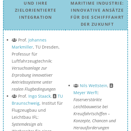
UND IHRE
MARITIME INDUSTRIE:
ZIELORIENTIERTE
INNOVATIVE ANSÄTZE
INTEGRATION
FÜR DIE SCHIFFFAHRT
DER ZUKUNFT
Prof.
Johannes
Markmiller
, TU Dresden,
Professur für
Luftfahrzeugtechnik:
Versuchsanlage zur
Erprobung innovativer
Antriebssysteme unter
Nils Wettstein
,
realen Flugbedingungen
Meyer Werft
:
Prof.
Ingo Staack
,
TU
Faserverstärkte
Braunschweig
, Institut für
Leichtbauweise bei
Flugzeugbau und
Kreuzfahrtschiffen –
Leichtbau IFL:
Konzepte, Chancen und
Systemdesign als
Herausforderungen