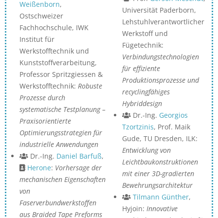
Weißenborn
,
Universität Paderborn,
Ostschweizer
Lehstuhlverantwortlicher
Fachhochschule, IWK
Werkstoff und
Institut für
Fügetechnik:
Werkstofftechnik und
Verbindungstechnologien
Kunststoffverarbeitung,
für effiziente
Professor Spritzgiessen &
Produktionsprozesse und
Werkstofftechnik:
Robuste
recyclingfähiges
Prozesse durch
Hybriddesign
systematische Testplanung –
Dr.-Ing.
Georgios
Praxisorientierte
Tzortzinis
, Prof. Maik
Optimierungsstrategien für
Gude, TU Dresden, ILK:
industrielle Anwendungen
Entwicklung von
Dr.-Ing.
Daniel Barfuß
,
Leichtbaukonstruktionen
Herone
:
Vorhersage der
mit einer 3D-gradierten
mechanischen Eigenschaften
Bewehrungsarchitektur
von
Tilmann Günther
,
Faserverbundwerkstoffen
Hyjoin:
Innovative
aus Braided Tape Preforms