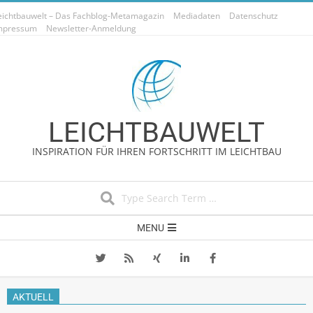
Skip
eichtbauwelt – Das Fachblog-Metamagazin
Mediadaten
Datenschutz
to
mpressum
Newsletter-Anmeldung
content
LEICHTBAUWELT
INSPIRATION FÜR IHREN FORTSCHRITT IM LEICHTBAU
Search
Secondary
MENU
Navigation
Menu
AKTUELL