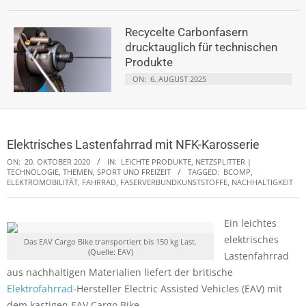
Recycelte Carbonfasern
drucktauglich für technischen
Produkte
ON:
6. AUGUST 2025
Elektrisches Lastenfahrrad mit NFK-Karosserie
ON:
20. OKTOBER 2020
IN:
LEICHTE PRODUKTE
,
NETZSPLITTER |
TECHNOLOGIE, THEMEN
,
SPORT UND FREIZEIT
TAGGED:
BCOMP
,
ELEKTROMOBILITÄT
,
FAHRRAD
,
FASERVERBUNDKUNSTSTOFFE
,
NACHHALTIGKEIT
Ein leichtes
elektrisches
Das EAV Cargo Bike transportiert bis 150 kg Last.
(Quelle: EAV)
Lastenfahrrad
aus nachhaltigen Materialien liefert der britische
Elektrofahrrad
-Hersteller Electric Assisted Vehicles (EAV) mit
dem kastigen EAV Cargo Bike.