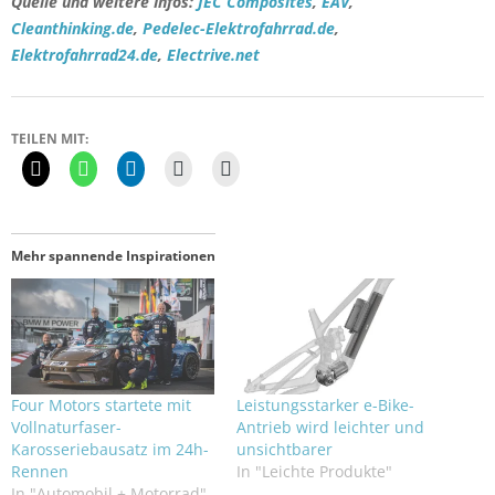
Quelle und weitere Infos:
JEC Composites
,
EAV
,
Cleanthinking.de
,
Pedelec-Elektrofahrrad.de
,
Elektrofahrrad24.de
,
Electrive.net
TEILEN MIT:
Mehr spannende Inspirationen
Four Motors startete mit
Leistungsstarker e-Bike-
Vollnaturfaser-
Antrieb wird leichter und
Karosseriebausatz im 24h-
unsichtbarer
Rennen
In "Leichte Produkte"
In "Automobil + Motorrad"