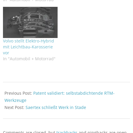
Volvo stellt Elektro-Hybrid
mit Leichtbau-Karosserie
vor
In "Automobil + Motorrad"
2020-
10-
Previous Post:
Patent validiert: selbstabdichtende RTM-
20
Werkzeuge
Next Post:
Saertex schließt Werk in Stade
Comments are closed, but
trackbacks
and pingbacks are open.