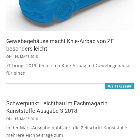
Gewebegehäuse macht Knie-Airbag von ZF
besonders leicht
2018-
ON:
16. MÄRZ 2018
03-
ZF bringt 2019 den ersten Knie-Airbag mit Gewebegehäuse
16
für einen
WEITERLESEN
Schwerpunkt Leichtbau im Fachmagazin
Kunststoffe Ausgabe 3-2018
2018-
ON:
15. MÄRZ 2018
03-
In der März-Ausgabe publiziert die Zeitschrift Kunststoffe
15
mehrere Fachbeiträge zum