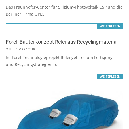
03-
Das Fraunhofer-Center für Silizium-Photovoltaik CSP und die
19
Berliner Firma OPES
WEITERLESEN
Forel: Bauteilkonzept Relei aus Recyclingmaterial
2018-
ON:
17. MÄRZ 2018
03-
Im Forel-Technologieprojekt Relei geht es um Fertigungs-
17
und Recyclingstrategien für
WEITERLESEN