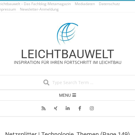
eichtbauwelt – Das Fachblog-Metamagazin
Skip
Mediadaten
Datenschutz
mpressum
Newsletter-Anmeldung
to
content
LEICHTBAUWELT
INSPIRATION FÜR IHREN FORTSCHRITT IM LEICHTBAU
Search
Secondary
MENU
Navigation
Menu
Netzsplitter | Technologie, Themen
(Page 149)