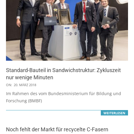
Standard-Bauteil in Sandwichstruktur: Zykluszeit
nur wenige Minuten
2018-
ON:
20. MÄRZ 2018
03-
Im Rahmen des vom Bundesministerium für Bildung und
20
Forschung (BMBF)
WEITERLESEN
Noch fehlt der Markt für recycelte C-Fasern