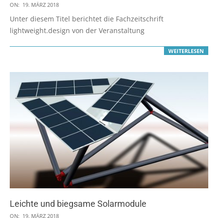
2018-
ON:
19. MÄRZ 2018
03-
Unter diesem Titel berichtet die Fachzeitschrift
19
lightweight.design von der Veranstaltung
WEITERLESEN
Leichte und biegsame Solarmodule
2018-
ON:
19. MÄRZ 2018