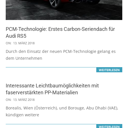
PCM-Technologie: Erstes Carbon-Seriendach für
Audi RS5
2018-
ON:
13. MÄRZ 2018
03-
Durch den Einsatz der neuen PCM-Technologie gelang es
13
dem Unternehmen
WEITERLESEN
Interessante Leichtbaumöglichkeiten mit
faserverstärkten PP-Materialien
2018-
ON:
13. MÄRZ 2018
03-
Borealis, Wien (Österreich), und Borouge, Abu Dhabi (VAE),
13
kündigen weitere
WEITERLESEN