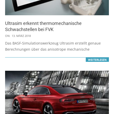
Ultrasim erkennt thermomechanische
Schwachstellen bei FVK
2018-
ON:
13. MÄRZ 2018
03-
Das BASF-Simulationswerkzeug Ultrasim erstellt genaue
13
Berechnungen über das anisotrope mechanische
WEITERLESEN