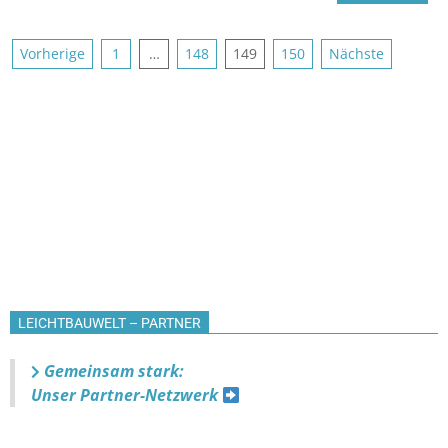
Seitennummerierung
Vorherige
1
…
148
149
150
Nächste
der
Beiträge
LEICHTBAUWELT – PARTNER
Gemeinsam stark:
Unser Partner-Netzwerk