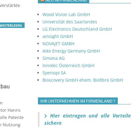
NEU IM FIRMENLAND
Verstärkte
Wood Vision Lab GmbH
Universität des Saarlandes
WEITERLESEN
LG Electronics Deutschland GmbH
amsight GmbH
NOVAJET GMBH
Aiko Energy Germany GmbH
Simona AG
Innotec Österreich GmbH
Syensqo SA
Bioscovery GmbH ehem. Biofibre GmbH
tbau
IHR UNTERNEHMEN IM FIRMENLAND ?
in
utor Hanns
Hier eintragen und alle Vorteile
olle Patente
sichern
en Nutzung