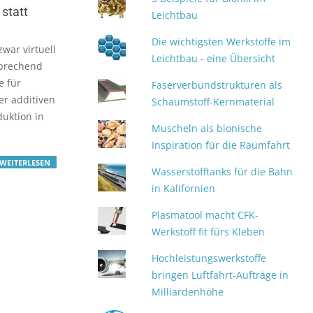
 statt
Leichtbau
Die wichtigsten Werkstoffe im
zwar virtuell
Leichtbau - eine Übersicht
sprechend
e für
Faserverbundstrukturen als
er additiven
Schaumstoff-Kernmaterial
duktion in
Muscheln als bionische
Inspiration für die Raumfahrt
WEITERLESEN
Wasserstofftanks für die Bahn
in Kalifornien
Plasmatool macht CFK-
Werkstoff fit fürs Kleben
Hochleistungswerkstoffe
bringen Luftfahrt-Aufträge in
Milliardenhöhe