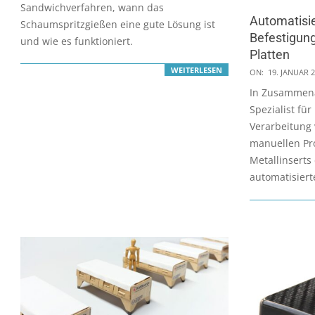
Sandwichverfahren, wann das
Automatisie
Schaumspritzgießen eine gute Lösung ist
Befestigung
und wie es funktioniert.
Platten
2021-
WEITERLESEN
ON:
19. JANUAR 
01-
In Zusammena
19
Spezialist fü
Verarbeitung
manuellen Pr
Metallinserts
automatisiert