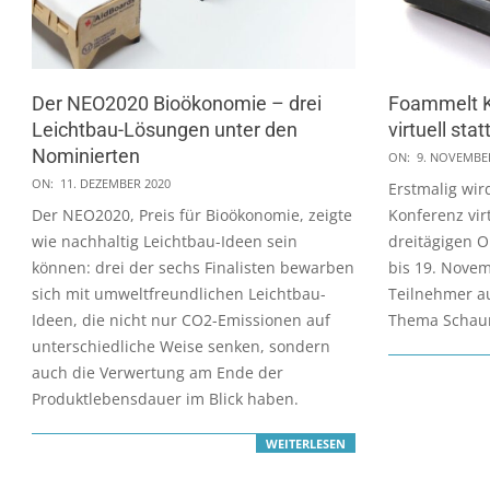
Der NEO2020 Bioökonomie – drei
Foammelt Ko
Leichtbau-Lösungen unter den
virtuell stat
Nominierten
2020-
ON:
9. NOVEMBE
2020-
11-
ON:
11. DEZEMBER 2020
Erstmalig wir
12-
09
Der NEO2020, Preis für Bioökonomie, zeigte
Konferenz virt
11
wie nachhaltig Leichtbau-Ideen sein
dreitägigen O
können: drei der sechs Finalisten bewarben
bis 19. Nove
sich mit umweltfreundlichen Leichtbau-
Teilnehmer a
Ideen, die nicht nur CO2-Emissionen auf
Thema Schaum
unterschiedliche Weise senken, sondern
auch die Verwertung am Ende der
Produktlebensdauer im Blick haben.
WEITERLESEN