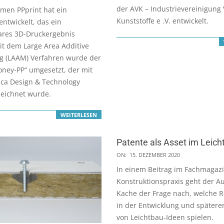
der AVK – Industrievereinigung 
men PPprint hat ein
Kunststoffe e .V. entwickelt.
entwickelt, das ein
ares 3D-Druckergebnis
it dem Large Area Additive
g (LAAM) Verfahren wurde der
oney-PP“ umgesetzt, der mit
ica Design & Technology
eichnet wurde.
WEITERLESEN
Patente als Asset im Leich
2020-
ON:
15. DEZEMBER 2020
12-
In einem Beitrag im Fachmagaz
15
Konstruktionspraxis geht der A
Kache der Frage nach, welche R
in der Entwicklung und später
von Leichtbau-Ideen spielen.