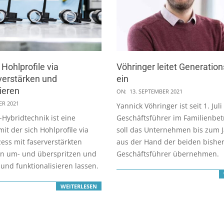
 Hohlprofile via
Vöhringer leitet Generatio
verstärken und
ein
sieren
2021-
ON:
13. SEPTEMBER 2021
09-
ER 2021
Yannick Vöhringer ist seit 1. Juli
13
-Hybridtechnik ist eine
Geschäftsführer im Familienbet
it der sich Hohlprofile via
soll das Unternehmen bis zum 
ess mit faserverstärkten
aus der Hand der beiden bishe
n um- und überspritzen und
Geschäftsführer übernehmen.
 und funktionalisieren lassen.
WEITERLESEN