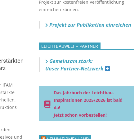
Projekt zur kostenfreien Veröffentlichung
einreichen können:
Projekt zur Publikation einreichen
LEICHTBAUWELT – PARTNER
erstärkten
Gemeinsam stark:
ärz
Unser Partner-Netzwerk
r IFAM
stärkte
Das Jahrbuch der Leichtbau-
rheiten,
Inspirationen 2025/2026 ist bald
ruktions-
da!
Jetzt schon vorbestellen!
urden
esivos und