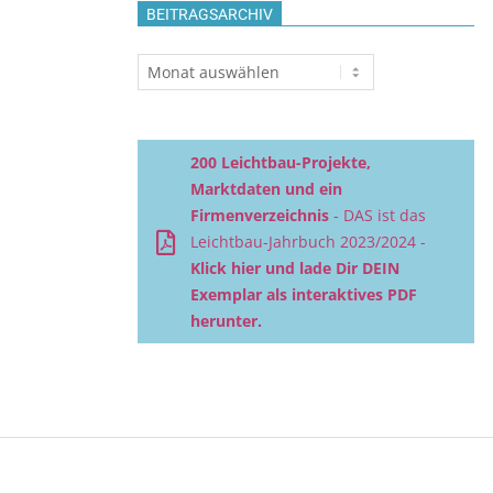
BEITRAGSARCHIV
Beitragsarchiv
200 Leichtbau-Projekte,
Marktdaten und ein
Firmenverzeichnis
- DAS ist das
Leichtbau-Jahrbuch 2023/2024 -
Klick hier und lade Dir DEIN
Exemplar als interaktives PDF
herunter.