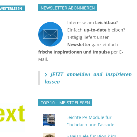
NEWSLETTER ABONNIEREN
WEITERLESEN
Interesse am
Leichtbau
?
Einfach
up-to-date
bleiben?
14tägig liefert unser
Newsletter
ganz einfach
frische Inspirationen und Impulse
per E-
Mail.
JETZT anmelden
und inspirieren
lassen
TOP 10 – MEISTGELESEN
Leichte PV‑Module für
Flachdach und Fassade
5 Beispiele für Bionik im