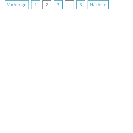
Seitennummerierung
Vorherige
1
2
3
…
6
Nächste
der
Beiträge