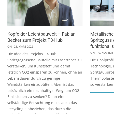
Köpfe der Leichtbauwelt – Fabian
Metallische
Becker zum Projekt T3-Hub
Spritzguss 
2022-
funktionali
ON:
28. MÄRZ 2022
03-
2021-
ON:
10. NOVEMB
Die Idee des Projekts T3-Hub:
28
11-
Spritzgegossene Bauteile mit Fasertapes zu
Die Hohlprofil
10
verstärken, um Kunststoff und damit
Technologie, m
letztlich CO2 einsparen zu können, ohne an
Spritzgußproz
Lebensdauer durch zu geringe
Thermoplaste
Wandstärken einzubüßen. Aber ist das
so verstärken
tatsächlich ein nachhaltiger Weg, um CO2-
Emissionen zu senken? Denn eine
vollständige Betrachtung muss auch das
Recycling einbeziehen, das durch die