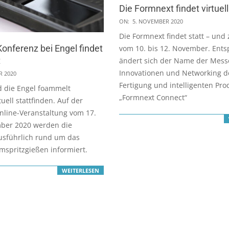
Die Formnext findet virtuell
2020-
ON:
5. NOVEMBER 2020
11-
Die Formnext findet statt – und 
05
nferenz bei Engel findet
vom 10. bis 12. November. Ent
t
ändert sich der Name der Mess
Innovationen und Networking d
R 2020
Fertigung und intelligenten Pro
d die Engel foammelt
„Formnext Connect“
uell stattfinden. Auf der
nline-Veranstaltung vom 17.
mber 2020 werden die
usführlich rund um das
spritzgießen informiert.
WEITERLESEN