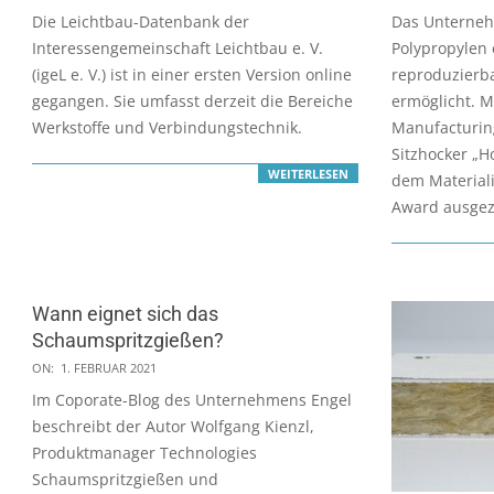
07-
07-
Die Leichtbau-Datenbank der
Das Unterneh
20
05
Interessengemeinschaft Leichtbau e. V.
Polypropylen 
(igeL e. V.) ist in einer ersten Version online
reproduzierb
gegangen. Sie umfasst derzeit die Bereiche
ermöglicht. M
Werkstoffe und Verbindungstechnik.
Manufacturin
Sitzhocker „H
WEITERLESEN
dem Material
Award ausgez
Wann eignet sich das
Schaumspritzgießen?
2021-
ON:
1. FEBRUAR 2021
02-
Im Coporate-Blog des Unternehmens Engel
01
beschreibt der Autor Wolfgang Kienzl,
Produktmanager Technologies
Schaumspritzgießen und