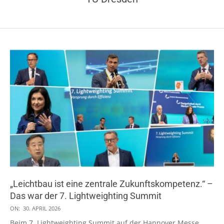
„Leichtbau ist eine zentrale Zukunftskompetenz.“ –
Das war der 7. Lightweighting Summit
2026-
ON:
30. APRIL 2026
04-
Beim 7. Lightweighting Summit auf der Hannover Messe