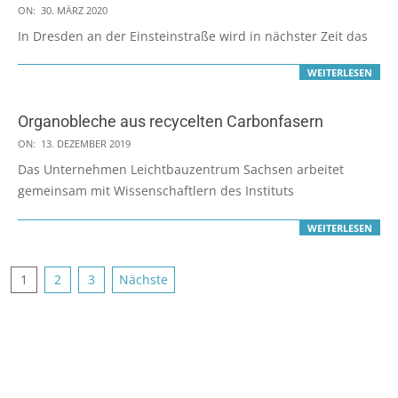
2020-
ON:
30. MÄRZ 2020
03-
In Dresden an der Einsteinstraße wird in nächster Zeit das
30
WEITERLESEN
Organobleche aus recycelten Carbonfasern
2019-
ON:
13. DEZEMBER 2019
12-
Das Unternehmen Leichtbauzentrum Sachsen arbeitet
13
gemeinsam mit Wissenschaftlern des Instituts
WEITERLESEN
Seitennummerierung
1
2
3
Nächste
der
Beiträge