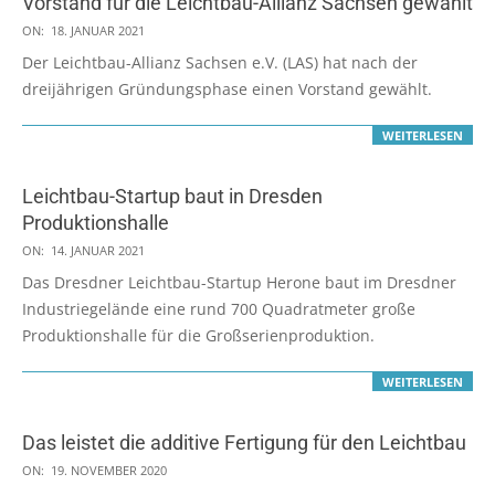
Vorstand für die Leichtbau-Allianz Sachsen gewählt
2021-
ON:
18. JANUAR 2021
01-
Der Leichtbau-Allianz Sachsen e.V. (LAS) hat nach der
18
dreijährigen Gründungsphase einen Vorstand gewählt.
WEITERLESEN
Leichtbau-Startup baut in Dresden
Produktionshalle
2021-
ON:
14. JANUAR 2021
01-
Das Dresdner Leichtbau-Startup Herone baut im Dresdner
14
Industriegelände eine rund 700 Quadratmeter große
Produktionshalle für die Großserienproduktion.
WEITERLESEN
Das leistet die additive Fertigung für den Leichtbau
2020-
ON:
19. NOVEMBER 2020
11-