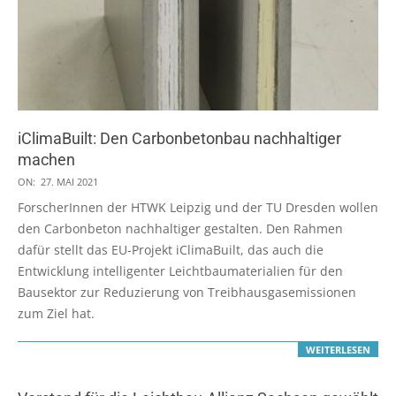
iClimaBuilt: Den Carbonbetonbau nachhaltiger
machen
2021-
ON:
27. MAI 2021
05-
ForscherInnen der HTWK Leipzig und der TU Dresden wollen
27
den Carbonbeton nachhaltiger gestalten. Den Rahmen
dafür stellt das EU-Projekt iClimaBuilt, das auch die
Entwicklung intelligenter Leichtbaumaterialien für den
Bausektor zur Reduzierung von Treibhausgasemissionen
zum Ziel hat.
WEITERLESEN