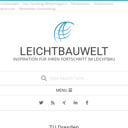
eichtbauwelt – Das Fachblog-Metamagazin
Skip
Mediadaten
Datenschutz
mpressum
Newsletter-Anmeldung
to
content
LEICHTBAUWELT
INSPIRATION FÜR IHREN FORTSCHRITT IM LEICHTBAU
Search
Secondary
MENU
Navigation
Menu
TU Dresden